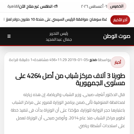
الخميس
٠٦ أغسطس ٢٠٢٦
⛅ الطقس غير متاح الآن
القاهرة
حة 10 ملايين دولار تعزز التنمية بالمحافظة
بمشاركة محافظ سوهاج في
آخر الأخبار
رئيس التحرير
صوت الوطن
☰
جمال عبدالمجيد
بواسطة
محرر
•
2019-01-05 11:29
•
456 مشاهدة
•
1 دقيقة قراءة
أخبار
طورنا 3 آلاف مركز شباب من أصل 4264 على
مستوى الجمهورية
قال الدكتور أشرف صبحى، وزير الشباب والرياضة، إن هذه زيارته
لمحافظة المنوفية تأتى ضمن برنامج الوزارة للمرور على مراكز الشباب
باعتبارها حجر الزواية للوزارة، مؤكدًا على أن الوزراة بدأت فى تنفيذ خطة
تطوير مراكز الشباب منذ عام 2014. وأوضح صبحى، أن الوزراة تعمل
على استحداث أنشطة رياضي