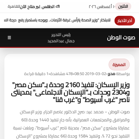
الاثنين
١٠ أغسطس ٢٠٢٦
⛅ الطقس غير متاح الآن
القاهرة
جه باستمرار رفع درجة الاستعداد بالمستشفيات لمدة 48 ساعة بعد الهزة الأرضية
محاف
آخر الأخبار
رئيس التحرير
صوت الوطن
☰
جمال عبدالمجيد
المميزة
بواسطة
محرر
•
2019-03-02 08:50
•
478 مشاهدة
•
1 دقيقة قراءة
وزير الإسكان: تنفيذ 2160 وحدة بـ"سكن مصر"
و2304 وحدات بـ"الإسكان الاجتماعى" بمدينتى
ناصر "غرب أسيوط" و"غرب قنا"
صوت الوطن – محمد عيد: صرح الدكتور عاصم الجزار، وزير الإسكان
والمرافق والمجتمعات العمرانية، بأنه جارٍ تنفيذ 1440 وحدة (60
عمارة) بمشروع "سكن مصر"، بمدينة ناصر "غرب أسيوط"، وبلغت نسبة
التنفيذ نحو 72 %، وتنفيذ 1584 وحدة (66 عمارة) بمشروع "الإسكان