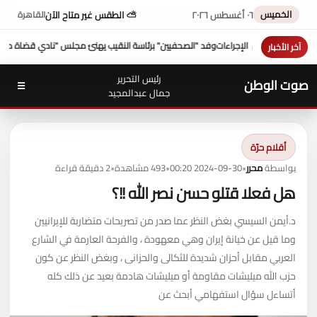
الخميس
٠٦ أغسطس ٢٠٢٦
⛅ الطقس غير متاح الآن
القاهرة
نقيب يهنئ مجلس "نادي قضاة مصر"
شكري عازر منسق لجنة الدفاع عن أموال التأمينات: بط
آخر الأخبار
رئيس التحرير
صوت الوطن
☰
جمال عبدالمجيد
أقلام حرّة
بواسطة
محرر
•
2024-09-30 00:20
•
493 مشاهدة
•
2 دقيقة قراءة
هل فعلا قتلو حسن نصر الله !!؟
د.أيمن السيسي بغض النظر عما صدر من تصريحات متضاربة للإيرانيين
وما قيل عن خيانة إيران وهي معهودة ، والفرحة العارمة في الشارع
العربي مقابل أحزان شديدة للثكالى والحزانى ، وبغض النظر عن كون
حزب الله ميليشات مقاومة أو ميليشات هادمة بعيد عن ذلك كله
أتساءل سؤال استفهامي أبحث عن