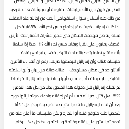
في الشارع العربي مقابل أحزان شديدة للثكالى والحزانى ، وبغض
النظر عن كون حزب الله ميليشات مقاومة أو ميليشات هادمة بعيد
عن ذلك كله أتساءل سؤال استفهامي أبحث عن إجابته عند العقلاء
،إذا كانت إسرائيل ضربت مقر إجتماع حسن نصر الله ب83قنبلة كل
قنبلة زنة طن فهدمت المكان حتى عمق عشرات الأمتار تحت الأرض
،فكيف يعثرون على بقايا ورفات حسن نصر الله ؟!! ..
هذا إذا سلمنا
بأنه مقتنع تماما بتحصيناته تحت الأرض فذهب ليجتمع بقادة
مليشاه هناك وأن إسرائيل لايمكنها ضربه… رغم ان ألف باء التأمين
ألا تتواجد في مكان مستهدف … هناك خيانة من إيران وأنها سلمته
لتقايض عليه بملف آخر -حسب دأبها وعادتها- والسؤال الآخر لماذا
لم تقتله إسرائيل قبل دخوله هذا الخندق بدلا من كل هذا التدمير
؟؟!!!.. هل قتل نصر الله فعلا أم تم إخفائه وادعاء موته لإنتها دوره
بعد أن قدم لإسرائيل ما قدم لنفتح صفحة جديدة بب"بطل " ؟ أنا
شخصيا كنت متوقع قتله أو انتحاره ولكن ملابسات ما أعلن عنه من
تدمير ثم العثور على رفاته وخاتمة وساعته وسط كل هذا الركام