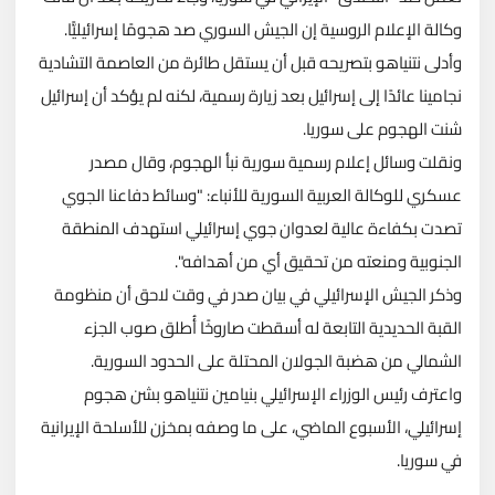
وكالة الإعلام الروسية إن الجيش السوري صد هجومًا إسرائيليًّا.
وأدلى نتنياهو بتصريحه قبل أن يستقل طائرة من العاصمة التشادية
نجامينا عائدًا إلى إسرائيل بعد زيارة رسمية، لكنه لم يؤكد أن إسرائيل
شنت الهجوم على سوريا.
ونقلت وسائل إعلام رسمية سورية نبأ الهجوم، وقال مصدر
عسكري للوكالة العربية السورية للأنباء: "وسائط دفاعنا الجوي
تصدت بكفاءة عالية لعدوان جوي إسرائيلي استهدف المنطقة
الجنوبية ومنعته من تحقيق أي من أهدافه".
وذكر الجيش الإسرائيلي في بيان صدر في وقت لاحق أن منظومة
القبة الحديدية التابعة له أسقطت صاروخًا أُطلق صوب الجزء
الشمالي من هضبة الجولان المحتلة على الحدود السورية.
واعترف رئيس الوزراء الإسرائيلي بنيامين نتنياهو بشن هجوم
إسرائيلي، الأسبوع الماضي، على ما وصفه بمخزن للأسلحة الإيرانية
في سوريا.