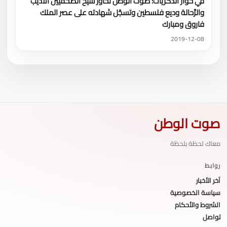
في حوار الذكريات: صوت الوطن تحاور شيخ الصحفيين الأديب
والرَّحالة وديع فلسطين وتسجّل شهادته على عصر الملك
فاروق ومبارك
2019-12-08
صوت الوطن
معاك لحظة بلحظة
روابط
آخر الأخبار
سياسة الخصوصية
الشروط والأحكام
تواصل