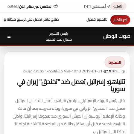
السبت
٠٨ أغسطس ٢٠٢٦
⛅ الطقس غير متاح الآن
القاهرة
بدالحليم قنديل
صلاح عامر: نعمل على ترسيخ مكانة بورتو مارينا كوجهة متكاملة لس
آخر الأخبار
رئيس التحرير
صوت الوطن
☰
جمال عبدالمجيد
المميزة
بواسطة
محرر
•
2019-01-21 10:13
•
468 مشاهدة
•
1 دقيقة قراءة
نتنياهو: إسرائيل تعمل ضد "تخندق" إيران في
سوريا
قال رئيس الوزراء الإسرائيلي بنيامين نتنياهو، أمس الأحد، إن إسرائيل
تعمل ضد "التخندق" الإيراني في سوريا، وجاء تصريحه بعد أن قالت
وكالة الإعلام الروسية إن الجيش السوري صد هجومًا إسرائيليًّا. وأدلى
نتنياهو بتصريحه قبل أن يستقل طائرة من العاصمة التشادية نجامينا
عائدًا إلى إسرائيل ب