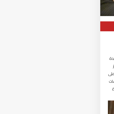
دة
على
عات
ة