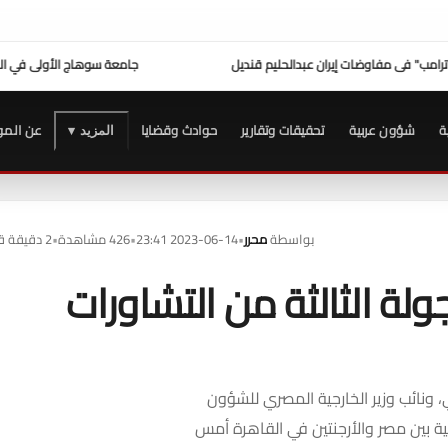
لأولى في الاستجابة لشكاوى المواطنين
عزاء واجب ..
للتيسير علي المواطنين ...وزير العدل ي
ة
شؤون عربية
تحقيقات وتقارير
حوادث وقضايا
عن المو
المزيد ▾
بواسطة
محرر
•
2023-06-14 23:41
•
426 مشاهدة
•
2 دقيقة قراءة
ولة الثالثة من التشاورات
تي، ونائب وزير الخارجية المصري للشؤون
ة بين مصر والأرجنتين في القاهرة أمس