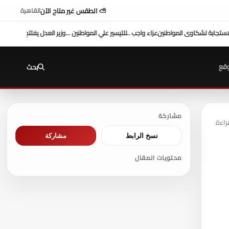
⛅ الطقس غير متاح الآن
القاهرة
فتتح محكمة بورفؤاد الجزئية
د. طه محمد أبو الشيخ يكتب : أداء وزارة العدل
السيطرة الكاملة
قع
بحث
مشاركة
نسخ الرابط
مشاركة
محتويات المقال