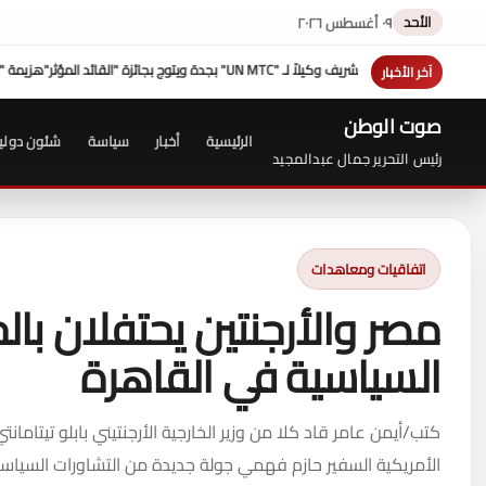
الأحد
٠٩ أغسطس ٢٠٢٦
هزيمة "ترامب" فى مفاوضات إيران عبدالحليم قنديل
جامعة سوهاج ا
آخر الأخبار
صوت الوطن
الرئيسية
أخبار
سياسة
شئون دولي
رئيس التحرير جمال عبدالمجيد
اتفاقيات ومعاهدات
مصر والأرجنتين يحتفلان بالج
السياسية في القاهرة
كتب/أيمن عامر قاد كلا من وزير الخارجية الأرجنتيني بابلو تيتامان
الأمريكية السفير حازم فهمي جولة جديدة من التشاورات السياسي