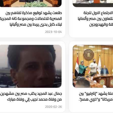
لاجتماع الاول للجنة
طلعت يشهد توقيع مذكرة تفاهم بين
للتعاون بين مصر وألمانيا
المصرية للاتصالات ومجموعة 4iG المجر
قة والهيدروجين
لبناء كابل بحرى يربط بين مصر وألبانيا
2023-10-04
لة يشهد "إنترفيو" بين
جمال عبد المجيد يكتب: مصر بين مشهدين.
ريكانا" و"ذوي همم".
من وفاة محمد نجيب إلي وفاة مبارك
2020-02-26