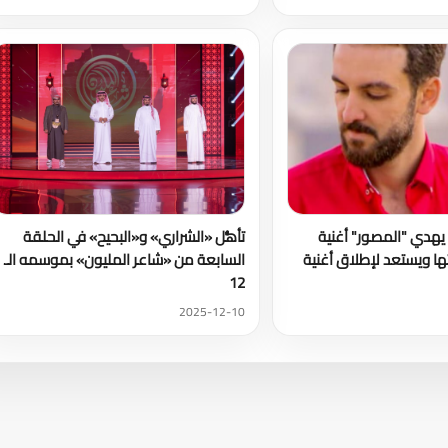
يهدي "المصور" أغنية
تأهُّل «الشراري» و«البحيح» في الحلقة
ا ويستعد لإطلاق أغنية
السابعة من «شاعر المليون» بموسمه الـ
12
2025-12-10