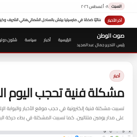
السبت
٠٨ أغسطس ٢٠٢٦
بالساحل الشمالي
هاني الشريف وكيلاً لـ "UN MTC" بجدة ويتوج بجائزة "القائد المؤثر"
هزيمة 
آخر الأخبار
صوت الوطن
الرئيسية
أخبار
سياسة
شئون دولي
رئيس التحرير جمال عبدالمجيد
أخبار
مشكلة فنية تحجب اليوم ال
تسببت مشكلة فنية إلكترونية في حجب موقع الأخبار والبوابة الإل
على مدار يومين متتاليين. كما تسببت المشكلة في بطء حركة ال