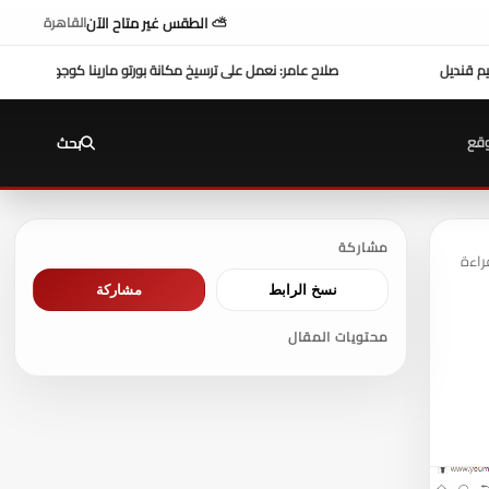
⛅ الطقس غير متاح الآن
القاهرة
 مكانة بورتو مارينا كوجهة متكاملة لسياحة اليخوت في مصر
عزاء واجب ..
للتيسير علي المواط
قع
بحث
مشاركة
نسخ الرابط
مشاركة
محتويات المقال