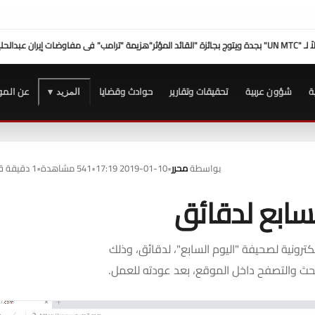
"ترامب" فى مفاوضات إيران عبدالحليم قنديل
صلاح عامر: نعمل على ترسيخ
ة
شؤون عربية
تحقيقات وتقارير
حوادث وقضايا
عن المو
المزيد ▾
بواسطة
محرر
•
2019-01-10 17:19
•
541 مشاهدة
•
1 دقيقة قراءة
سابع لدقائق
كترونية لصحيفة "اليوم السابع"، لدقائق، وذلك
بحث والتصفح داخل الموقع، بعد عودته للعمل.