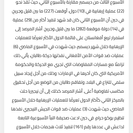
الأسبوع الثالث من ديسمبر مقارنة بالأسبوع الثاني، حيث نُفِّذ نحو
(22) عملية إرهابية في (10) دول، أوقعت (227) ما بين قتيل وجريح،
في حين أن الأسبوع الثاني كان قد شهد تنفيذ أكثر من (29) عملية
في (14) دولة موقعة (282) ما بين قتيل وجريح. أشار المرصد إلى
استمرار تربع أفغانستان على قائمة الدول الأكثر تعرضًا للعمليات
الإرهابية خلال شهر ديسمبر، حيث شهدت في الأسبوع الماضي (6)
عمليات ضد قوات الأمن الأفغاني نفذتها حركة طالبان، يأتي ذلك
تزامنًا مع مسارات المفاوضات التي تجري مع الحركة والحكومة
الأمريكية التي كان آخرها في الإمارات؛ وذلك من أجل إيجاد سبيل
سلمي للنزاع في البلاد، وتفاقم طالبان من الوضع من أجل تحقيق
مكاسب تفاوضية أعلى. أشار المرصد كذلك إلى أن نيجيريا حلت
بالمركز الثاني كأكثر الدول تعرضًا للعمليات الإرهابية خلال الأسبوع
الماضي، حيث شهدت (3) عمليات ضد قوات الجيش النيجيري نفذها
تنظيم بوكو حرام، في حين ادعت صحيفة النبأ الأسبوعية التابعة
لداعش في عددها رقم (161) تنفيذ ثلاث هجمات خلال الأسبوع