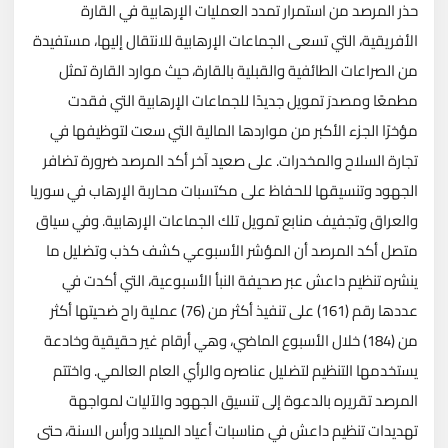
حذر المرصد من استمرار تمدد العمليات الإرهابية في القارة
الأفريقية، التي تسعى الجماعات الإرهابية للانتقال إليها، مستفيدة
من الصراعات الطائفية والقبلية بالقارة، حيث موارد القارة تمثل
مطمعًا ومصدرَ تمويل جديدًا للجماعات الإرهابية التي فقدت
مؤخرًا الجزء الأكبر من مواردها المالية التي سعت لتوظيفها في
تجارة السلاح والمخدرات. على صعيد آخر أكد المرصد ضرورة تضافر
الجهود وتنسيقها للحفاظ على مكتسبات محاربة الإرهاب في سوريا
والعراق وتجفيف منابع تمويل تلك الجماعات الإرهابية. وفي سياق
متصل أكد المرصد أن المؤشر الأسبوعي كشف كذب وتضليل ما
ينشره تنظيم داعش عبر صحيفة النبأ الأسبوعية، التي أكدت في
عددها رقم (161) على تنفيذ أكثر من (76) عملية راح ضحيتها أكثر
من (184) خلال الأسبوع الماضي، وهي أرقام غير حقيقية وخادعة
يستخدمها التنظيم لتضليل عناصره والرأي العام العالمي. واختتم
المرصد تقريره بالدعوة إلى تنسيق الجهود والآليات لمواجهة
تهديدات تنظيم داعش في مناسبات أعياد الميلاد ورأس السنة، حتى