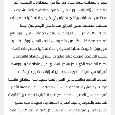
بنيجيريا بمنطقة بحيرة تشاد. وتزامنًا مع الاضطرابات المحلية أكد
المرصد أن (العراق، سوريا، مالي) كونها مناطق صراعات شهدت
عددًا من العمليات بواقع عمليتين في كل دولة نفذتها مجموعات
مسلحة مختلفة، ففي العراق نفذ داعش الهجومين، بينما
تناصفت هيئة تحرير الشام وغضب الزيتون العمليتين في سوريا. تابع
المرصد موضحًا أن كلًّا من: (الصومال، النيجر، اليمن، بوركينا فاسو،
موزمبيق) شهدت عملية إرهابية واحدة نفذتها مجموعات تابعة
لتنظيم القاعدة، وبوكو حرام، وهو ما يشير إلى خريطة اهتمامات
تنظيم القاعدة الذي يركز بشكل أساسي على منطقة غرب ووسط
أفريقيا في الآونة الأخيرة، مع محاولته إثبات حضوره في شبه
الجزيرة العربية وبالتحديد في اليمن، فيما تشهد تلك المناطق تنافسًا
قويًّا بين داعش والقاعدة، حيث تبنَّت صحيفة النبأ في عددها الأخير
تنفيذ عدد من العمليات ضد عناصر "حركة شباب المجاهدين" التابعة
للقاعدة بالصومال، فيما أصدرت الأخيرة بيانًا تعهَّدت فيه بمحو
تنظيم داعش، متهمة إياه بإثارة المشاكل "لبقية المجاهدين". وقد