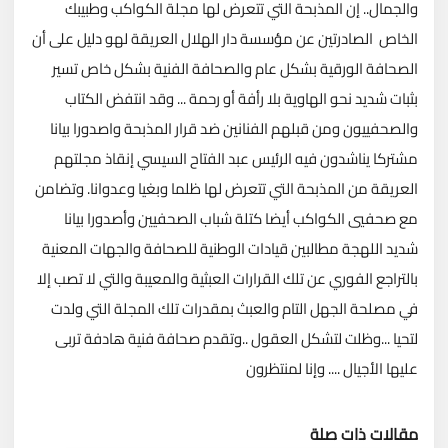
والجمال.. إن المذبحة التي تتعرض لها مجلة الكواكب وطبيبك
الخاص الصادرتين عن مؤسسة دار الهلال العريقة لهو دليل على أن
الصحافة الورقية بشكل عام والصحافة الفنية بشكل خاص تسير
بثبات شديد نحو الهاوية بلا رأفة أو رحمة ... وقد انتفض الكتاب
والصحفييون ومن قبلهم الفنانين ضد قرار المذبحة واصدورا بيانا
مشتركا يناشدون فيه الرئيس عبد الفتاح السيسي إنقاذ مجلتهم
العريقة من المذبحة التي تتعرض لها ظلما وبغيا وعدوانا. وتضامن
مع صحفيي الكواكب أيضا كتلة شباب الصحفيين وأصدورا بيانا
شديد اللهجة مطالبين قيادات الوطنية للصحافة والجهات المعنية
بالتراجع الفوري عن تلك القرارات العبثية والمعيبة والتي لا تصب إلا
في مصلحة الجهل التام والعبث بمقدرات تلك المجلة التي ولدت
لتحيا ...وظلت لتشكل العقول ..وتقدم صحافة فنية هادفة تربى
عليها الأجيال .... وإنا لمنتظرون
مقالات ذات صلة
تحميل المزيد