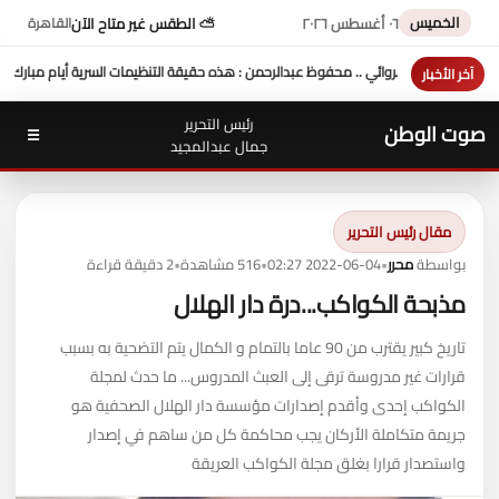
الخميس
٠٦ أغسطس ٢٠٢٦
⛅ الطقس غير متاح الآن
القاهرة
هذه حقيقة التنظيمات السرية أيام مبارك
سفارة زيمبابوي تدرس إدراج رياضة الدراجون بوت للا
آخر الأخبار
رئيس التحرير
صوت الوطن
☰
جمال عبدالمجيد
مقال رئيس التحرير
بواسطة
محرر
•
2022-06-04 02:27
•
516 مشاهدة
•
2 دقيقة قراءة
مذبحة الكواكب...درة دار الهلال
تاريخ كبير يقترب من 90 عاما بالتمام و الكمال يتم التضحية به بسبب
قرارات غير مدروسة ترقى إلى العبث المدروس... ما حدث لمجلة
الكواكب إحدى وأقدم إصدارات مؤسسة دار الهلال الصحفية هو
جريمة متكاملة الأركان يجب محاكمة كل من ساهم في إصدار
واستصدار قرارا بغلق مجلة الكواكب العريقة