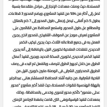
المسلحة، حيث وصلت معدلات الإنجاز إلى مراحل متقدمة بنسبة
تصل إلى أكثر من 94% من تنفيذ المشروع، ويضم المحور 3 قطاعات،
بطول 5 كم أفقى، ليصل إجمالى طول المحور إلى 7 كم بالمنازل
والمطالع عل طول المحور.
واستمع المحافظ من القائمين على
المشروع لعرض موجز عن الموقف التنفيذى للمحور الذى يجرى
العمل به فى جميع قطاعاته الثلاث، حيث يجرى تركيب الكمر
الحديدى للفتحات الملاحية لكوبرى النيل، بالإضافة إلى أنه يجرى
تنفيذ الكمر الحديدى لكوبرى السكة الحديد، ويجرى تنفيذ أعمال
الطرق من خلال تجهيز الطرق للرصف، وبالفعل تم البدء فى رصف
الطريق الصحراوى الشرقى فى الوصلة مابين كوبرى النيل من
الناحية الشرقية.
من جانبه أشاد المحافظ المستشار هانى عبدالجابر
بالهيئة الهندسية للقوات المسلحة، حيث تنفذ أكبر مشروع "محور
عدلى منصور" كأكبر محور تنموى وخدمى بالمحافظة ، وذلك
بمعدلات تنفيذ قياسية،وهى التى قامت بضغط البرنامج الزمنى
لتنفيذ المشروع من 30 شهر إلى 18 شهر، ليتم افتتاحه فى مارس