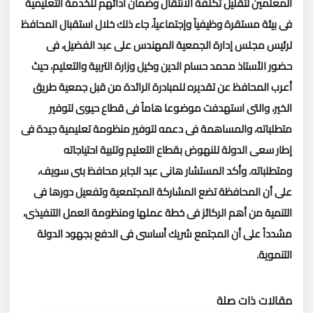
المعلمين لتقليل تكلفة الانتقال وضمان أدائهم للخدمة التعليمية
فى بيئة مستقرة وظيفياً وإجتماعياً،
جاء ذلك خلال استقبال المحافظ
لرئيس مجلس إدارة الجمعية المهندس على عبد الفضيل، فى
حضور الأستاذ محمد حسام الدين وكيل وزارة التربية والتعليم، حيث
أعرب المحافظ عن تقديره للمبادرة الرائدة من قبل جمعية طريق
الخير، والتى استهدفت موضوعا هاماً فى قطاع حيوى لتوفير
متطلباته، والمساهمة فى دعمه لتوفير منظومة تعليمية جيدة فى
إطار سعى الدولة للنهوض بقطاع التعليم وتلبية احتياجاته
ومتطلباته.
وأكد المستشار هانى عبد الجابر محافظ بنى سويف،
على أن المحافظة تضع المشاركة المجتمعية وتفعيل دورها فى
التنمية من أهم الركائز فى خطة عملها ومنظومة العمل التنفيذى،
مشدداً على أن المجتمع شريك أساسى فى الدفع بجهود الدولة
التنموية.
مقالات ذات صلة
تحميل المزيد