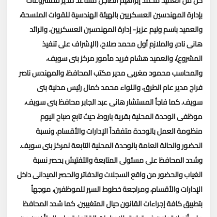
كل من العميد محمد إبراهيم الطاجن مساعد مدير للمشروعات
بإدارة المهندسين العسكريين بالهيئة الهندسية للقوات الملسحة،
والعميد باسم وليم عزيز- إدارة المهندسين العسكريين، والرائد
هانى نادر، والملازم أول محمد صلاح، (الإشراف على تنفيذ
المشروع)، والعميد هشام فريد مأمور مركز بنى سويف،
والمحاسب محمود مغربى مدير مكتب المحافظ، والمهندس ناصر
فراج مدير عام الطرق، واللواء محمد كمال رئيس مدنية بنى
سويف.
كما فاجأ المستشار هانى عبد الجابر محافظ بنى سويف،
موظفى الوحدة المحلية بقرية باروط، حيث تابع صباح اليوم
منظومة العمل بالوحدة متفقداً الإدارات والأقسام، ونسبة
الحضور والحالة العامة بالوحدة المحلية التابعة لمركز بنى سويف.
وشدد المحافظ على مسئولى المتابعة والتفتيش بحصر نسبة
الغياب والحضور من واقع السجلات والدفاتر والحصر الميدانى داخل
الإدارات والأقسام، ومراجعة خطوط السير للموظفين، موجهاُ
بتطبيق كافة إجراءات القانون حيال المتغيبين.
كما شدد المحافظ