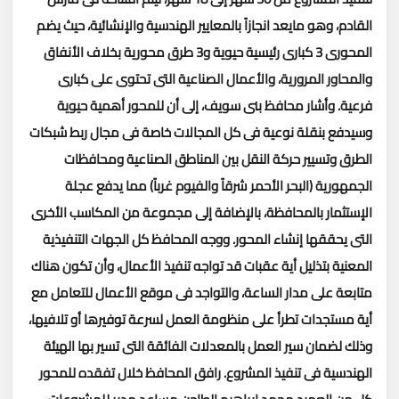
القادم، وهو مايعد انجازاً بالمعايير الهندسية والإنشائية، حيث يضم
المحورى 3 كبارى رئيسية حيوية و3 طرق محورية بخلاف الأنفاق
والمحاور المرورية، والأعمال الصناعية التى تحتوى على كبارى
فرعية.
وأشار محافظ بنى سويف، إلى أن للمحور أهمية حيوية
وسيدفع بنقلة نوعية فى كل المجالات خاصة فى مجال ربط شبكات
الطرق وتسيير حركة النقل بين المناطق الصناعية ومحافظات
الجمهورية (البحر الأحمر شرقاً والفيوم غرباً) مما يدفع عجلة
الإستثمار بالمحافظة، بالإضافة إلى مجموعة من المكاسب الأخرى
التى يحققها إنشاء المحور.
ووجه المحافظ كل الجهات التنفيذية
المعنية بتذليل أية عقبات قد تواجه تنفيذ الأعمال، وأن تكون هناك
متابعة على مدار الساعة، والتواجد فى موقع الأعمال للتعامل مع
أية مستجدات تطرأ على منظومة العمل لسرعة توفيرها أو تلافيها،
وذلك لضمان سير العمل بالمعدلات الفائقة التى تسير بها الهيئة
الهندسية فى تنفيذ المشروع.
رافق المحافظ خلال تفقده للمحور