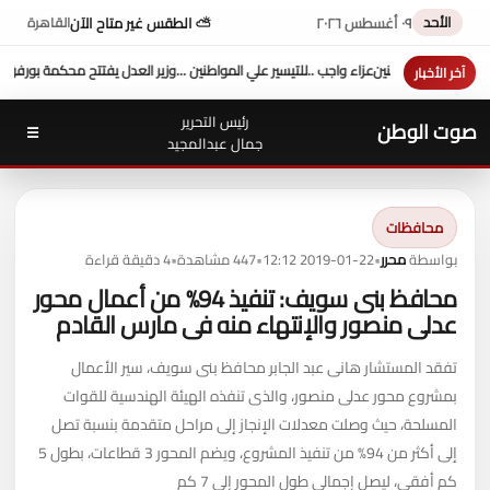
الأحد
٠٩ أغسطس ٢٠٢٦
⛅ الطقس غير متاح الآن
القاهرة
حكمة بورفؤاد الجزئية
د. طه محمد أبو الشيخ يكتب : أداء وزارة العدل
السيطرة الكاملة على حر
آخر الأخبار
رئيس التحرير
صوت الوطن
☰
جمال عبدالمجيد
محافظات
بواسطة
محرر
•
2019-01-22 12:12
•
447 مشاهدة
•
4 دقيقة قراءة
محافظ بنى سويف: تنفيذ 94% من أعمال محور
عدلى منصور والإنتهاء منه فى مارس القادم
تفقد المستشار هانى عبد الجابر محافظ بنى سويف، سير الأعمال
بمشروع محور عدلى منصور، والذى تنفذه الهيئة الهندسية للقوات
المسلحة، حيث وصلت معدلات الإنجاز إلى مراحل متقدمة بنسبة تصل
إلى أكثر من 94% من تنفيذ المشروع، ويضم المحور 3 قطاعات، بطول 5
كم أفقى، ليصل إجمالى طول المحور إلى 7 كم