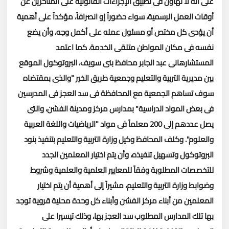
على أنه لا تهاون فى تطبيق الإجراءات القانونية على المتأخرين عن
أوقات العمل الرسمية، سواء حضوراً إو انصرافاً، مؤكداً على أهمية
أن يؤدى كل مختص أو مسئول عمله على أكمل وجه، وأن يضع
نفسه فى مكان المواطن متلقى الخدمة.
كما اعتمد
المستشارهانى عبد الجابر محافظ بنى سويف، البروتوكول الموقع
بين مديرية التربية والتعليم وجمعية طريق الخير "والذى بمقتضاه
سوف تساهم الجمعية مع المحافظة فى سد العجز فى المدرسين
فى بعض المواد الدراسية" بمدارس مركز ومدينة الفشن، والتى
يصل عددهم إلى 200 معلماً فى مواد "الرياضيات واللغة العربية
والعلوم".
وكلف المحافظ وكيل وزارة التربية والتعليم بتنفيذ بنود
البروتوكول وتسهيل تنفيذه، وأن يتم اختيار المعلمين الجدد
للتخصصات المطلوبة وفقاً للمعايير العلمية والعلمية وشروط
وضوابط وزارة التربية والتعليم، مشيراً إلى أهمية أن يتم اختيار
المعلمين من أبناء مركز الفشن وأبناء كل وحدة محلية قروية توجد
بها تلك المدارس المطلوب سد العجز بها، وذلك تيسيرا على