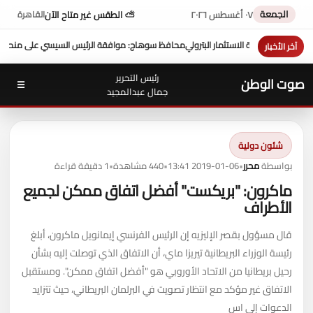
الجمعة
٠٧ أغسطس ٢٠٢٦
⛅ الطقس غير متاح الآن
القاهرة
محافظ سوهاج: موافقة الرئيس السيسي على منحة 10 ملايين دولار تعزز التنمية بالمحافظة
آخر الأخبار
رئيس التحرير
صوت الوطن
☰
جمال عبدالمجيد
شئون دولية
بواسطة
محرر
•
2019-01-06 13:41
•
440 مشاهدة
•
1 دقيقة قراءة
ماكرون: "بريكست" أفضل اتفاق ممكن لجميع
الأطراف
قال مسؤول بقصر الإليزيه إن الرئيس الفرنسي إيمانويل ماكرون، أبلغ
رئيسة الوزراء البريطانية تيريزا ماي، أن الاتفاق الذي توصلت إليه بشأن
رحيل بريطانيا من الاتحاد الأوروبي هو "أفضل اتفاق ممكن". ومستقبل
الاتفاق غير مؤكد مع انتظار تصويت في البرلمان البريطاني، حيث تتزايد
الدعوات إلى اس