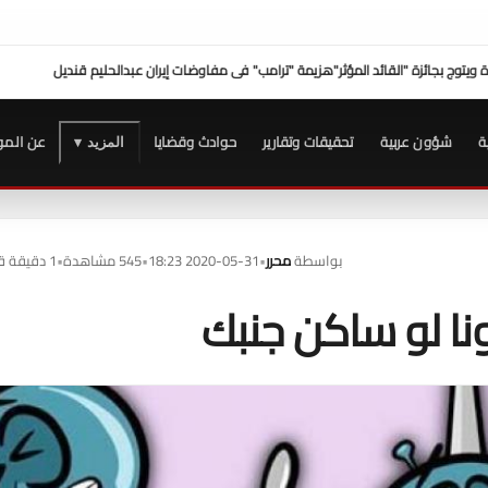
على ترسيخ مكانة بورتو مارينا كوجهة متكاملة لسياحة اليخوت في مصر
عزاء واجب ..
للتيسير 
ة
شؤون عربية
تحقيقات وتقارير
حوادث وقضايا
عن المو
المزيد ▾
بواسطة
محرر
•
2020-05-31 18:23
•
545 مشاهدة
•
1 دقيقة قراءة
ا لو ساكن جنبك