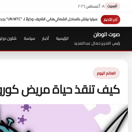
السبت
٠٨ أغسطس ٢٠٢٦
هزيمة "ترامب" فى مفاوضات إيران عبدالحليم قنديل
صلاح عامر: نعمل 
آخر الأخبار
صوت الوطن
الرئيسية
أخبار
سياسة
شئون دولي
رئيس التحرير جمال عبدالمجيد
العالم اليوم
كيف تنقذ حياة مريض كورون