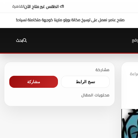
⛅ الطقس غير متاح الآن
القاهرة
علي المواطنين ...وزير العدل يفتتح محكمة بورفؤاد الجزئية
د. طه محمد أبو الشيخ يكتب : أداء
قع
بحث
مشاركة
نسخ الرابط
مشاركة
محتويات المقال