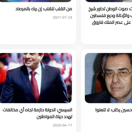
ت: صوت الوطن تحاور شيخ
من القلب للقلب: إن ربك بالمرصاد
والرَّحالة وديع فلسطين
2021-07-23
على عصر الملك فاروق
سين يكتب: لا تلعنوا
السيسي: الدولة حازمة تجاه أي مخالفات
تهدد حياة المواطنين
2020-04-17