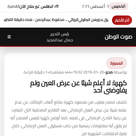
الخميس
٠٦ أغسطس ٢٠٢٦
⛅ الطقس غير متاح الآن
القاهرة
ي .. محفوظ عبدالرحمن : هذه حقيقة التنظيمات السرية أيام مبارك
سفارة زيمبابوي تدرس إدراج
آخر الأخبار
رئيس التحرير
صوت الوطن
☰
جمال عبدالمجيد
المميزة
بواسطة
محرر
•
2019-01-20 19:32
•
444 مشاهدة
•
1 دقيقة قراءة
كهربا: لا أعلم شيئا عن عرض العين ولم
يفاوضنى أحد
كشف مصدر مقرب من محمود كهربا، صانع ألعاب الزمالك، عن عدم
علمه شيئا عن عرض العين الإماراتى بعد التقارير الصحفية التى انتشرت
عن رغبة النادى الإماراتى فى ضمه. كما أوضح كهربا لنفس المصدر أنه
لم يتلق أية مفاوضات رسمية من جانب مسئولى العين الإماراتى، خلال
فترة الانتقالات الشتوية الج