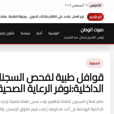
الخميس
٠٦ أغسطس ٢٠٢٦
كتاب الدوري ...وجولة تفقدية مفاجئة " للشريف" بمحكمة شمال القاهرة للوقوف على الإجرا
آخر الأخبار
صوت الوطن
الرئيسية
أخبار
سياسة
شئون دولي
رئيس التحرير جمال عبدالمجيد
المميزة
قوافل طبية لفحص السجنا
الداخلية:نوفر الرعاية الصحية 
نظم قطاع السجون قافلة لتطعيم نزلاء سجن طنطا تفعيلاً لإجراءات
الداخلية الهادفة فى أحد محاورها إعلاء قيم حقوق الإنسان، والار