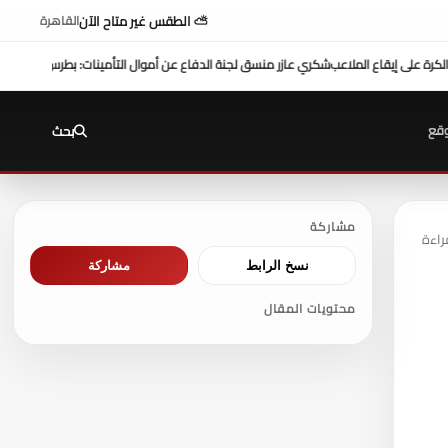
⛅ الطقس غير متاح الآن
القاهرة
وال التأمينات: بطرس غالي بيلعب بالبيضة والحجر
الروائي .. محفوظ عبدالرحمن : هذه حقيقة
قع
بحث
مشاركة
نسخ الرابط
مشاركة
محتويات المقال