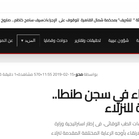
ءات
سيف سامح كاظم... صاروخ الكرة على إيقاع الملاعب
شكري عازر منسق لجنة الدفاع عن أم
ة
شؤون عربية
تحقيقات وتقارير
حوادث وقضايا
عن المو
المزيد ▾
بواسطة
محرر
•
2019-02-15 11:55
•
570 مشاهدة
•
1 دقيقة قراءة
ء في سجن طنطا..
للنزلاء
 الطب الوقائى، فى إطار استراتيجية وزارة
تقاء بأوجه الرعاية المختلفة المقدمة لنزلاء