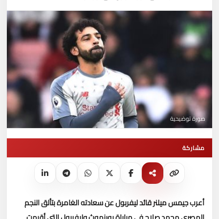
صورة توضيحية
مشاركة
أعرب جيمس ميلنر قائد ليفربول عن سعادته الغامرة بتألق النجم
المصرى محمد صلاح فى مباراة بورنموث وليفربول التى أقيمت