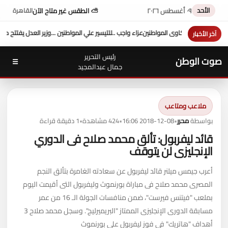
الأحد
٠٩ أغسطس ٢٠٢٦
⛅ الطقس غير متاح الآن
القاهرة
يسير علي المواطنين ...وزير العدل يفتتح محكمة بورفؤاد الجزئية
د. طه محمد أبو الشيخ يكتب : 
آخر الأخبار
رئيس التحرير
صوت الوطن
☰
جمال عبدالمجيد
ملاعب ومتاعب
بواسطة
محرر
•
2018-12-08 16:06
•
424 مشاهدة
•
1 دقيقة قراءة
قائد ليفربول: تألق محمد صلاح فى الدوري
الإنجليزى لن يتوقف
أعرب جيمس ميلنر قائد ليفربول عن سعادته الغامرة بتألق النجم
المصرى محمد صلاح فى مباراة بورنموث وليفربول التى أقيمت اليوم
بملعب "فيتنس فيرست"، ضمن منافسات الجولة الـ 16 من عمر
مسابقة الدورى الإنجليزى الممتاز "البريميرليج". وسجل محمد صلاح 3
أهداف "هاتريك" فى فوز ليفربول على بورنموث