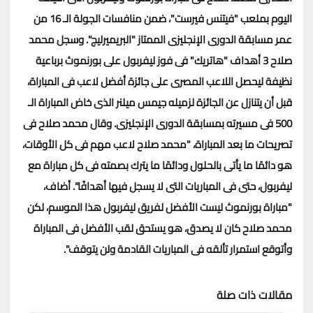
اليوم بملعب "فيتنس فيرست"، ضمن منافسات الجولة الـ 16 من
عمر مسابقة الدورى الإنجليزى الممتاز "البريميرليج".
وسجل محمد
صلاح 3 أهداف "هاتريك" فى فوز ليفربول على بورنموث برباعية
نظيفة ليحصل اللاعب المصرى على جائزة أفضل لاعب فى المباراة،
قبل أن يتنازل عن الجائزة لزميله جيمس ميلنر الذى خاض المباراة الـ
500 فى مسيرته بمسابقة الدورى الإنجليزى.
وقال محمد صلاح فى
تصريحات ما بعد المباراة، "محمد صلاح لاعب مهم فى كل الأوقات،
هو دائمًا ما يأتى بالحلول ودائمًا ما يترك بصمته فى كل مباراة مع
ليفربول، حتى فى المباريات التى لا يسجل فيها أهدافًا".
أضاف،
"مباراة بورنموث ليست الأفضل لفريق ليفربول هذا الموسم، لكن
محمد صلاح كان لا يصدق، هو يستحق لقب الأفضل فى المباراة
وأتوقع استمرار تألقه فى المباريات القادمة ولن يتوقف".
مقالات ذات صلة
تحميل المزيد