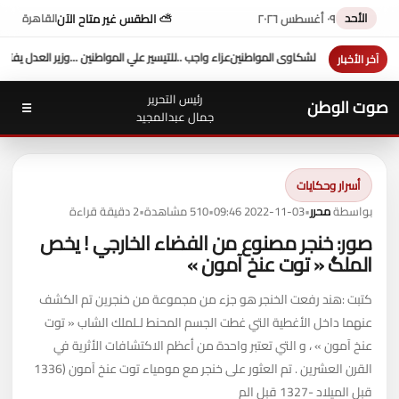
الأحد
٠٩ أغسطس ٢٠٢٦
⛅ الطقس غير متاح الآن
القاهرة
علي المواطنين ...وزير العدل يفتتح محكمة بورفؤاد الجزئية
د. طه محمد أبو الشيخ يكتب : أداء
آخر الأخبار
رئيس التحرير
صوت الوطن
☰
جمال عبدالمجيد
أسرار وحكايات
بواسطة
محرر
•
2022-11-03 09:46
•
510 مشاهدة
•
2 دقيقة قراءة
صور: خنجر مصنوع من الفضاء الخارجي ! يخص
الملگ « توت عنخ آمون »
كتبت :هند رفعت الخنجر هو جزء من مجموعة من خنجرين تم الكشف
عنهما داخل الأغطية التي غطت الجسم المحنط لـلملك الشاب « توت
عنخ آمون » ، و التي تعتبر واحدة من أعظم الاكتشافات الأثرية في
القرن العشرين . تم العثور على خنجر مع مومياء توت عنخ آمون (1336
قبل الميلاد -1327 قبل الم