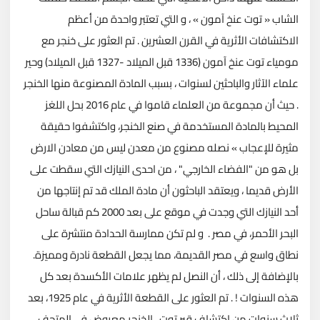
الشاب « توت عنخ آمون » ، و التي تعتبر واحدة من أعظم
الاكتشافات الأثرية في القرن العشرين . تم العثور على خنجر مع
مومياء توت عنخ آمون (1336 قبل الميلاد -1327 قبل الميلاد) وحير
علماء الآثار والباحثين لسنوات ، بسبب المادة المصنوعة منها الخنجر
. حيث أن مجموعة من العلماء قاموا في عام 2016 بحل اللغز
المحيط بالمادة المستخدمة في صنع الخنجر، واكتشفوا حقيقة
مثيرة للإعجاب » نصله مصنوع من معدن ليس من معادن الارض
بل هو من "الفضاء الخارجي" ، من احدى النيازك التي سقطت على
الأرض قديما ، ويعتقد الباحثون أن مادة الملك قد تم إنتاجها من
أحد النيازك التي وجدت في موقع على بعد 2000 كم قبالة ساحل
البحر الأحمر، في مصر . ‏ و لم تكن ممارسة الحدادة منتشرة على
نطاق واسع في مصر القديمة، مما يجعل القطعة نادرة ومميزة.
بالإضافة إلى ذلك ، أن النصل لم يظهر علامات الأكسدة بعد كل
هذه السنوات ! . تم العثور على القطعة الأثرية في عام 1925، بعد
ثلاث سنوات من اكتشاف قبر توت ، الخنجر معروض في المتحف