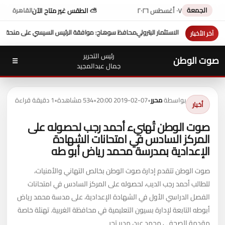
الجمعة
٠٧ أغسطس ٢٠٢٦
⛅ الطقس غير متاح الآن
القاهرة
منحة 10 ملايين دولار تعزز التنمية بالمحافظة
بمشاركة محافظ سوهاج ف
آخر الأخبار
رئيس التحرير
صوت الوطن
☰
جمال عبدالمجيد
بواسطة
محرر
•
2019-02-07 20:00
•
534 مشاهدة
•
1 دقيقة قراءة
أخبار
صوت الوطن تُهنيء أحمد رجب لحصوله على
المركز السادس في امتحانات الشهادة
الإعدادية بمدرسة محمد رياض أبو طه
صوت الوطن تتقدم إدارة صوت الوطن بخالص التهاني والأمنيات،
للطالب أحمد رجب الديب، لحصوله على المركز السادس في امتحانات
الفصل الدراسي الأول في الشهادة الإعدادية، على مدسة محمد رياض
أبوطه التابعة لإدارة بسيون التعليمية في محافظة الغربية. تهنئة خاصة
مقدمة الصحفي محمد عيد، مدير تحر