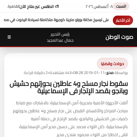
السبت
٠٨ أغسطس ٢٠٢٦
⛅ الطقس غير متاح الآن
القاهرة
خ مكانة بورتو مارينا كوجهة متكاملة لسياحة اليخوت في مصر
عزاء واجب ..
للتيسير علي الموا
آخر الأخبار
رئيس التحرير
صوت الوطن
☰
جمال عبدالمجيد
حوادث وقضايا
بواسطة
محرر
•
2019-01-11 08:28
•
443 مشاهدة
•
2 دقيقة قراءة
سقوط نجار مسلح و4 عاطلين بحوزتهم حشيش
وبانجو بقصد الإتجار فى الإسماعيلية
ألقت الأجهزة الأمنية بمديرية أمن الإسماعيلية، بالاشتراك مع ضباط
مباحث المراكز والأقسام، القبض على نجار مسلح و4 عاطلين بحوزتهم
كميات من الحشيش والبانجو، بقصد الإتجار فى حملة أمنية
بالإسماعيلية. كان اللواء محمد على حسين مدير أمن الإسماعيلية،
تلقى إخطارا من اللواء محمود هندى مدير