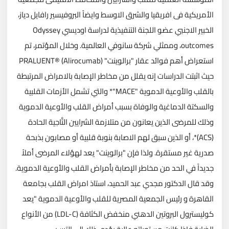
الأمريكية فى افريقيا والشرق الاوسط وايضاً البروفيسير رافايل دياز،
الخبير الاجنبي عضو اللجنة التنفيذية لدراسة اوديسي Odyssey
outcomes، وممثلي شركة سانوفي العالمية. وخلال المؤتمر، تم
استعراض أهم فوائد عقار "برالوينت" (PRALUENT® (Alirocumab
حيث اثبتت الدراسات إنه يقلل من مخاطر الإصابة بالامراض المرتبطة
بالقلب والأوعية الدموية "MACE"* والتي تشمل الأزمات القلبية
والسكتة الدماغية والوفاة بسبب أمراض القلب والأوعية الدموية
وذلك للمرضى الذين يعانون من متلازمة الشرايين التَّاجية الحادة
(ACS)*، أو الذين سبق لهم الاصابة بنوبة قلبية أو مصابون بذبحة
صدرية غير مستقرة. ولذا فإن "برالوينت" يعد لهؤلاء المرضى أملاً
جديداً في الحد من مخاطر الإصابة بأمراض القلب والأوعية الدموية.
وقد قال الدكتور مجدي عبد الحميد، استاذ امراض القلب بجامعة
القاهرة و رئيس الجمعية المصرية للقلب والأوعية الدموية "يعد
كوليسترول البروتين الدهني منخفض الكثافة (LDL-C) من الأنواع