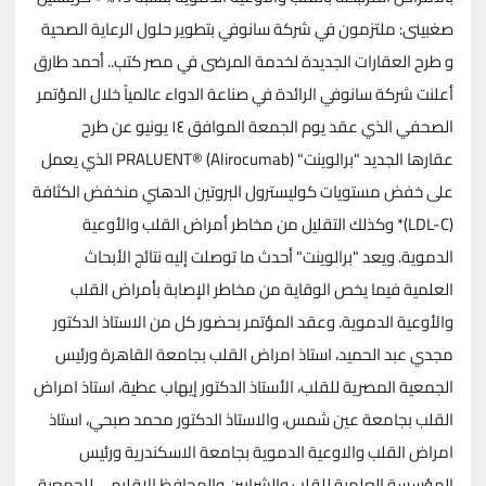
صغبينى: ملتزمون في شركة سانوفي بتطوير حلول الرعاية الصحية
و طرح العقارات الجديدة لخدمة المرضى في مصر كتب.. أحمد طارق
أعلنت شركة سانوفي الرائدة في صناعة الدواء عالمياً خلال المؤتمر
الصحفي الذي عقد يوم الجمعة الموافق ١٤ يونيو عن طرح
عقارها الجديد "برالوينت" (PRALUENT® (Alirocumab الذي يعمل
على خفض مستويات كوليسترول البروتين الدهني منخفض الكثافة
(LDL-C)* وكذلك التقليل من مخاطر أمراض القلب والأوعية
الدموية. ويعد "برالوينت" أحدث ما توصلت إليه نتائج الأبحاث
العلمية فيما يخص الوقاية من مخاطر الإصابة بأمراض القلب
والأوعية الدموية.
وعقد المؤتمر بحضور كل من الاستاذ الدكتور
مجدي عبد الحميد، استاذ امراض القلب بجامعة القاهرة ورئيس
الجمعية المصرية للقلب، الأستاذ الدكتور إيهاب عطية، استاذ امراض
القلب بجامعة عين شمس، والاستاذ الدكتور محمد صبحي، استاذ
امراض القلب والاوعية الدموية بجامعة الاسكندرية ورئيس
المؤسسة العلمية للقلب والشرايين والمحافظ الاقليمى للجمعية