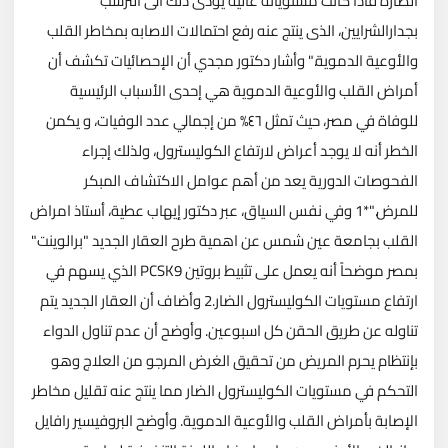
الضارة فاذا كانت مستوياته عالية يؤدى ذلك الى الترسب
بجدارالشرايين، الذى ينتج عنه رفع احتمالات الاصابه بمخاطر القلب
والأوعية الدموية." وأشار دكتور مجدي أن الإحصائيات تكشف أن
أمراض القلب والأوعية الدموية هي إحدى الأسباب الرئيسية
للوفاة في مصر، حيث تمثل ٤٦% من إجمالي عدد الوفيات، و يكمن
الخطر أنه لا يوجد أعراض لارتفاع الكوليسترول، ولذلك إجراء
الفحوصات الدورية يعد من أهم عوامل الاكتشاف المبكر
للمرض."*1 وفي نفس السياق، عبر دكتور إيهاب عطية، أستاذ امراض
القلب بجامعة عين شمس عن اهمية طرح العقار الجديد "برالوينت"
بمصر موضحاً أنه يعمل على تثبيط بروتين PCSK9 الذي يسهم في
ارتفاع مستويات الكوليسترول الضار.2 وأضاف أن العقار الجديد يتم
تناوله عن طريق الحقن كل اسبوعين. وأوضح أن عدم تناول الدواء
بإنتظام يحرم المريض من تحقيق الغرض المرجو من العلاج وهو
التحكم في مستويات الكوليسترول الضار مما ينتج عنه تقليل مخاطر
الإصابة بأمراض القلب والأوعية الدموية. وأوضح البروفيسير رافايل