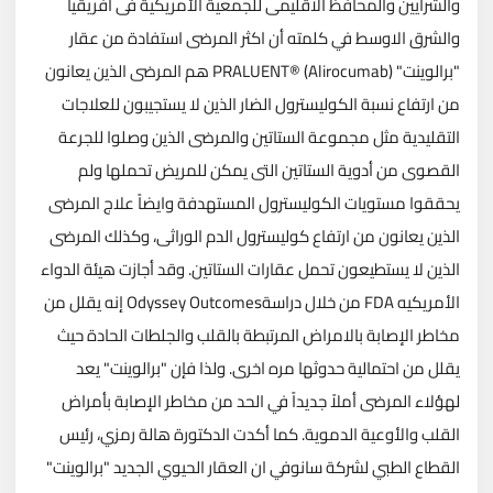
والشرايين والمحافظ الاقليمى للجمعية الأمريكية فى افريقيا
والشرق الاوسط في كلمته أن اكثر المرضى استفادة من عقار
"برالوينت" (PRALUENT® (Alirocumab هم المرضى الذين يعانون
من ارتفاع نسبة الكوليسترول الضار الذين لا يستجيبون للعلاجات
التقليدية مثل مجموعة الستاتين والمرضى الذين وصلوا للجرعة
القصوى من أدوية الستاتين التى يمكن للمريض تحملها ولم
يحققوا مستويات الكوليسترول المستهدفة وايضاً علاج المرضى
الذين يعانون من ارتفاع كوليسترول الدم الوراثى، وكذلك المرضى
الذين لا يستطيعون تحمل عقارات الستاتين. وقد أجازت هيئة الدواء
الأمريكيه FDA من خلال دراسةOdyssey Outcomes إنه يقلل من
مخاطر الإصابة بالامراض المرتبطة بالقلب والجلطات الحادة حيث
يقلل من احتمالية حدوثها مره اخرى. ولذا فإن "برالوينت" يعد
لهؤلاء المرضى أملاً جديداً في الحد من مخاطر الإصابة بأمراض
القلب والأوعية الدموية. كما أكدت الدكتورة هالة رمزي، رئيس
القطاع الطبي لشركة سانوفي ان العقار الحيوي الجديد "برالوينت"