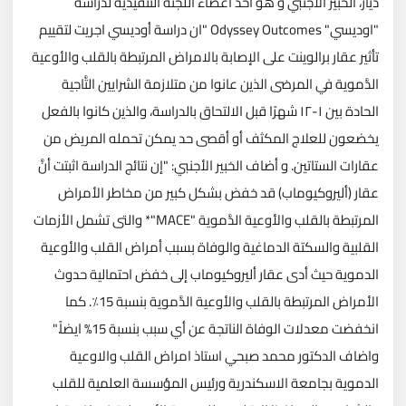
دياز، الخبير الأجنبي و هو احد اعضاء اللجنة التنفيذية لدراسة
"اوديسي" Odyssey Outcomes "ان دراسة أوديسي اجريت لتقييم
تأثير عقار برالوينت على الإصابة بالامراض المرتبطة بالقلب والأوعية
الدَّموية في المرضى الذين عانوا من متلازمة الشرايين التَّاجية
الحادة بين ١-١٢ شهرًا قبل الالتحاق بالدراسة، والذين كانوا بالفعل
يخضعون للعلاج المكثف أو أقصى حد يمكن تحمله المريض من
عقارات الستاتين. و أضاف الخبير الأجنبي: "إن نتائج الدراسة اثبتت أنَّ
عقار (أليروكيوماب) قد خفض بشكل كبير من مخاطر الأمراض
المرتبطة بالقلب والأوعية الدَّموية "MACE"* والتى تشمل الأزمات
القلبية والسكتة الدماغية والوفاة بسبب أمراض القلب والأوعية
الدموية حيث أدى عقار أليروكيوماب إلى خفض احتمالية حدوث
الأمراض المرتبطة بالقلب والأوعية الدَّموية بنسبة 15٪. كما
انخفضت معدلات الوفاة الناتجة عن أي سبب بنسبة 15% ايضاً."
واضاف الدكتور محمد صبحي استاذ امراض القلب والاوعية
الدموية بجامعة الاسكندرية ورئيس المؤسسة العلمية للقلب