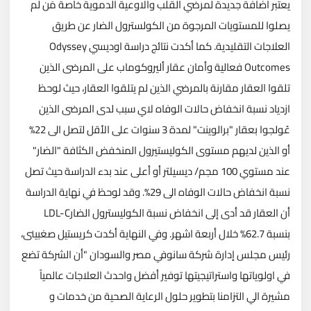
يعتبر اضافة جديدة لمرضي القلب والاوعية الدموية خاصة مَن لم
يصلوا للمستويات المرجوة من الكولسترول الضار عن طريق
العلاجات التقليدية. كما أكدت نتائج دراسة اوديسي Odyssey
Outcomes فعالية وأمان عقار أليروكوماب على المرضى الذين
تلقوا العقار مقارنة بالمرضي الذين لم يتلقوا العقار، حيث لوحظ
ازدياد نسبة انخفاض حالات الوفاه لاي سبب لدى المرضى الذين
عُولجوا بعقار "برالوينت" لمدة 3 سنوات على الأقل لتصل الى 22%
أو الذين لديهم مستوى الكوليستيرول المنخفض الكثافة "الضار"
عند مستوي 100 مجم/ ديسيلتر أو أعلى عند بدء الدراسة حيث تصل
نسبة انخفاض حالات الوفاه الى 29%. وقد لوحظ في نهاية الدراسة
أن العقار قد أدى إلى انخفاض نسبة الكوليسترول الضارLDL-C
بنسبة 62.7% خلال أربعة اشهر. وفي النهاية أكدت كريستيل صغبينى،
رئيس مجلس إدارة شركة سانوفي مصر والسودان "أن الشركة تضع
في اولوياتها واستراتيجيتها توفير أفضل واحدث العلاجات عالمياً
مشيرة الي التزامنا بتطوير حلول الرعاية الصحية من خدمات و