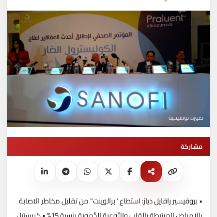
صورة توضيحية
مشاركة
• بروفيسير رافايل دياز: استطاع "برالوينت" من تقليل مخاطر الاصابة
بالامراض المرتبطة بالقلب والأوعية الدَّموية بنسبة 15% • كريستيل