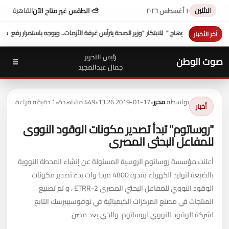
الاثنين
١٠ أغسطس ٢٠٢٦
⛅ الطقس غير متاح الآن
القاهرة
فة الأزمات.. ويوجه باستمرار رفع درجة الاستعداد بالمستشفيات لمدة 48 ساعة بعد الهزة الأرضية
آخر الأخبار
رئيس التحرير
صوت الوطن
☰
جمال عبدالمجيد
بواسطة
محرر
•
2019-01-17 13:26
•
449 مشاهدة
•
1 دقيقة قراءة
أخبار
"روساتوم" تبدأ تصدير مكونات الوقود النووى
للمفاعل البحثى المصرى
أعلنت مؤسسة روساتوم الروسية المسئولة عن إنشاء المحطة النووية
بالضبعة لتوليد الكهرباء بقدرة 4800 ميجا وات بدء تصدير مكونات
الوقود النووي للمفاعل البحثي المصرى ETRR-2 ، و تم تصنيع
المنتجات في مصنع المركزات الكيميائية في نوفوسيبيرسك التابع
لشركة الوقود النووي لروساتوم، والذي يعد مصن