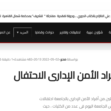
 " للشريف" بمحكمة شمال القاهرة للوقوف على الإجراءات
وفد "الصحفيين" برئاسة النقيب 
ة
شؤون عربية
تحقيقات وتقارير
حوادث وقضايا
عن المو
المزيد ▾
بواسطة
محرر
•
2022-05-02 20:13
•
482 مشاهدة
•
1 دقيقة قراءة
د الأمن الإدارى الاحتفال
من أفراد الأمن الإدارى بالجامعة احتفالات
ئيس الجامعة اليوم فى عدد من الكليات ، حيث