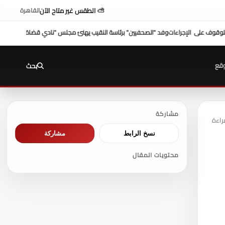
⛅ الطقس غير متاح الآن
القاهرة
يهنئ مجلس "نادي قضاة مصر"
شكري عازر منسق لجنة الدفاع عن أموال التأمينات: بطرس غال
قع
بحث
مشاركة
نسخ الرابط
مشاركة
محتويات المقال