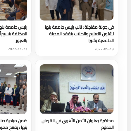
فى جولة مفاجئة : نائب رئيس جامعة بنها
رئيس جامعة بنها 
لشئون التعليم والطلاب يتفقد المدينة
المكلفة بتسييرأ
الجامعية بشبرا
بالعبور
2022-11-23
2022-05-19
محاضرة بعنوان الأمن اللُغوي في القرءان
ضمن مبادرة صند
العظيم
بنها : يفتتح مع