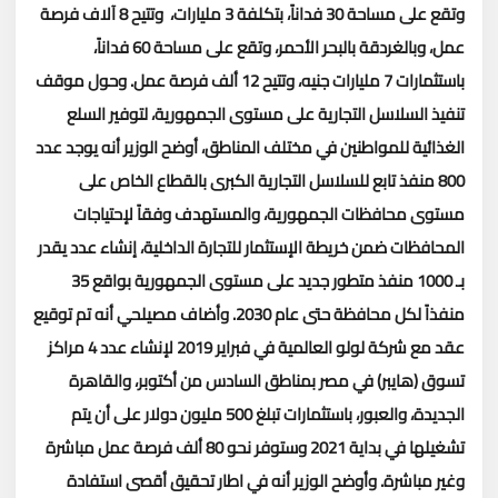
وتقع على مساحة 30 فداناً، بتكلفة 3 مليارات، وتتيح 8 آلاف فرصة
عمل، وبالغردقة بالبحر الأحمر، وتقع على مساحة 60 فداناً،
باستثمارات 7 مليارات جنيه، وتتيح 12 ألف فرصة عمل
.
وحول موقف
تنفيذ السلاسل التجارية على مستوى الجمهورية، لتوفير السلع
الغذائية للمواطنين في مختلف المناطق، أوضح الوزير أنه يوجد عدد
800 منفذ تابع للسلاسل التجارية الكبرى بالقطاع الخاص على
مستوى محافظات الجمهورية، والمستهدف وفقاً لإحتياجات
المحافظات ضمن خريطة الإستثمار للتجارة الداخلية، إنشاء عدد يقدر
بـ 1000 منفذ متطور جديد على مستوى الجمهورية بواقع 35
منفذاً لكل محافظة حتى عام 2030
.
وأضاف مصيلحي أنه تم توقيع
عقد مع شركة لولو العالمية في فبراير 2019 لإنشاء عدد 4 مراكز
تسوق (هايبر) في مصر بمناطق السادس من أكتوبر، والقاهرة
الجديدة، والعبور، باستثمارات تبلغ 500 مليون دولار على أن يتم
تشغيلها في بداية 2021 وستوفر نحو 80 ألف فرصة عمل مباشرة
وغير مباشرة
.
وأوضح الوزير أنه في اطار تحقيق أقصى استفادة