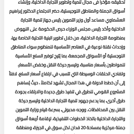
تحقيقه مؤخراً فى مجال تنمية وتطوير التجارة الداخلية، وإنشاء
أسواق الجملة والمناطق اللوجيستية، حضر الاجتماع الدكتور إبراهيم
العشماوي مساعد أول وزير التموين رئيس جهاز تنمية التجارة
الداخلية
وأكد رئيس مجلس الوزراء حرص الحكومة على النهوض
بمنظومة التجارة الداخلية، من خلال تطوير البنية التحتية الخاصة بها،
وإحداث نقلة نوعية في العناصر الأساسية للمنظوم سواء المناطق
اللوجستية أو الأسواق المجمعة، بما يُتيح توفير السلع الأساسية
للمواطنين بأسعار مناسبة، وتيسير حركة النقل وخفض الأسعار،
وتفادي الحلقات الوسيطة التي تتسبب في ارتفاع أسعار السلع، لافتاً
إلى أن خطط الدولة في هذا المجال تشهد تكاملاً ، حيثُ يُساهم
المشروع القومي للطرق في تنفيذ طرق جديدة والارتقاء بجودة
طرق أخرى، بما يدعم جهود تنمية التجارة الداخلية وتيسير حركة
النقل بين المحافظات
.
ووجه مدبولى، بسرعة قيام وزارة التموين
والتجارة الداخلية باتخاذ الخطوات التنفيذية، لإقامة أربعة أسواق
جملة مركزية بمساحة 20 فدان لكل سوق في الجيزة، ومنطقة