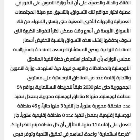
القناة، والدلتا، والصعيد، على أن تبدأ وزارة التموين على الفور في
عملية اختيار مواقع تلك الأسواق، بالتنسيق مع هيئة المجتمعات
العمرانية والجهات الأخرى المعنية، حتى يتسنى الانتهاء من تلك
الأسواق الأربعة فى أسرع وقت ممكن، نظراً للفوائد الكبيرة التى
سوف يحققها إنشاء هذه الأسواق بالنسبة لتخفيض أسعار
المنتجات الزراعية
.
وصرح المستشار نادر سعد، المتحدث باسم رئاسة
مجلس الوزراء، بأن الاجتماع استعرض خطة تنفيذ المناطق
اللوجستية بالمحافظات والتوسع فيها، حيث تستهدف وزارة التموين
والتجارة إقامة عدد من المناطق اللوجستية على مستوى
الجمهورية حتى عام 2030 طبقاً للخريطة الاستثمارية، بواقع 54
منطقة لوجستية، منها 8 مناطق لوجستية محورية، بمعدل تنفيذ
عدد منطقة محورية سنوياً، جار تنفيذ 3 منها حالياً، و 46 منطقة
لوجستية إقليمية، بمعدل تنفيذ عدد ٥ منطقة إقليمية سنوياً، جار
العمل على إقامة 11 منها، لافتاً إلى أن كل منطقة يتم النظر لها كـ
"فرصة استثمارية" واعدة، تساهم في تحقيق التنمية وتوفر فرص