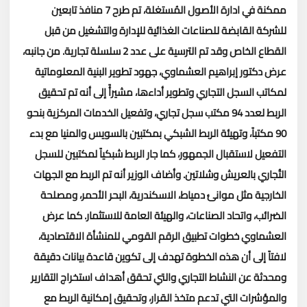
ممكنة في ادارة الأصول المُستغلة، تم طرح 7 منافذ تابعين
للشركة القابضة للصناعات الغذائية للإدارة والتشغيل من قبل
القطاع الخاص وقد تم الترسية على عدد 2 سلسلة تجارية
.
من جانبه،
عرض دكتور إبراهيم العشماوي، جهود تطوير البنية المعلوماتية
لمكاتب السجل التجاري وتطوير أداءها، مشيرأً إلى أنه تم تحقيق
الربط لعدد 94 مكتب سجل تجاري، وتفعيل الخدمات المركزية بنحو
90 مكتباً، وتهيئة الربط الشبكي بمكتبين بالسويس والمنيا مع بدء
التفعيل لاستقبال الجمهور، كما جار الربط شبكياً لمكتبين للسجل
التُجاري بالعريش وشلاتين. وأضاف الوزير أنه تم الربط مع الجهات
الخارجية مثل موانئ دمياط، الاسكندرية، البحر الأحمر، ومصلحة
الضرائب، واتحاد الصناعات، والهيئة العامة للاستثمار
.
كما عرض
العشماوي خطوات تطبيق الرقم القومي للمنشأة الاقتصادية،
لافتاً إلى أن هذه الخطوة تهدف إلى تكوين قاعدة بيانات دقيقة
ومحدثة عن النشاط التجاري والتي تحقق أهداف استخراج التقارير
والمؤشرات التي تدعم متخذ القرار، وتحقيق إمكانية الربط مع