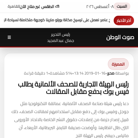
السبت
٠٨ أغسطس ٢٠٢٦
⛅ الطقس غير متاح الآن
القاهرة
خ مكانة بورتو مارينا كوجهة متكاملة لسياحة اليخوت في مصر
عزاء واجب ..
للتيسير علي المو
آخر الأخبار
رئيس التحرير
صوت الوطن
☰
جمال عبدالمجيد
المميزة
بواسطة
محرر
•
2019-01-16 13:14
•
514 مشاهدة
•
1 دقيقة قراءة
رئيس الهيئة التجارية للصحف الألمانية يطالب
فيس بوك بدفع مقابل المقالات
دعا رئيس هيئة صناعة الصحف الألمانية، عمالقة التكنولوجيا مثل
جوجل وفيس بوك إلى دفع مقابل استخدامهم لمقالات الصحف، ذلك
قبيل إصدار حزمة من إصلاحات حقوق النشر الخاصة بالاتحاد الأوروبى
التى طال انتظارها. وأوضحت صحيفة التايمز، البريطانية، الأربعاء، أن
ماتياس ديبفنر، رئيس الهيئة التج