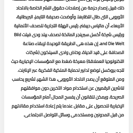
ذلك قبيل إصدار حزمة من إصلاحات حقوق النشر الخاصة بالاتحاد
الأوروبى التى طال انتظارها.
وأوضحت صحيفة التايمز، البريطانية،
الأربعاء، أن ماتياس ديبفنر، رئيس الهيئة التجارية للصحف الألمانية
ورئيس شركة أكسل سبرينجر المالكة لصحف بيلد ودى فيلت Bild
and Die Welt، إن هذه هى الطريقة الوحيدة لإبقاء صناعة
الصحافة على قيد الحياة.
وخاض وادى السيلكون (شركات
التكنولوجيا العملاقة) معركة ضغط مع المؤسسات الإخبارية حيث
تتجه بروكسل لوضع تدابير لحماية الملكية الفكرية عبر الإنترنت.
ومن المتوقع أن يصدر الاتحاد الأوروبى، هذا الشهر، تشريع يحاسب
لناشرين الرقميين عن استخدام مواد الآخرين دون موافقتهم
الصريحة.
ويمكن للقانون أن يفسح المجال أمام المؤسسات
الإخبارية للحصول على مقابل عندما يتم إعادة استخدام مقالاتهم
من قبل المدونين ومستخدمى وسائل التواصل الاجتماعى.