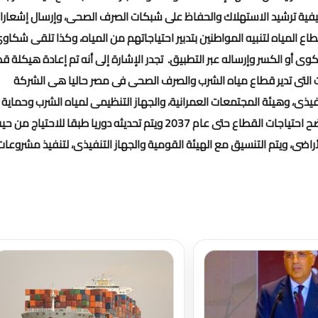
يفية ترشيد الاستهلاك والحفاظ على شبكات الصرف الصحى، وإرسال إشعارا
ع المياه لتنبيه المواطنين بتدبير احتياجاتهم من المياه، وكذا تلقى شكاو
كوى أو الكسر وإرساله عبر التطبيق
.
تجدر الإشارة إلى أنه تم إعادة هيكلة ق
شركة القابضة فى عام 2004، لتكون الجهات التى تدير قطاع مياه الشرب والصرف الصحى فى مصر حاليا هى الشركة
فيذى، وهيئة المجتمعات العمرانية، والجهاز التنظيمى لمياه الشرب وحماية
المستهلك، وهيئة قناة السويس، وتم إعداد المخطط العام الذى يوضح احتياجات القطاع حتى عام 2037 ويتم تحديثه دوريا طبقا للاحتياج م
اضى، ويتم التنسيق مع الهيئة القومية والجهاز التنفيذى، لتنفيذ مشروعات
تحميل المزيد