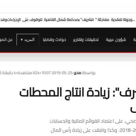
شريف" بمحكمة شمال القاهرة للوقوف على الإجراءات
وفد "الصحفيين" برئاسة النقيب يهنئ 
ة
شؤون عربية
تحقيقات وتقارير
حوادث وقضايا
عن المو
المزيد ▾
بواسطة
محرر
•
2019-05-25 10:07
•
624 مشاهدة
•
4 دقيقة قراءة
ف": زيادة انتاج المحطات
حي، على اعتماد القوائم المالية والحسابات
الختامية للشركة القابضة، وشركاتها التابعة عن العام المالى 2017-2018، وكذا وافقت على زيادة رأس المال