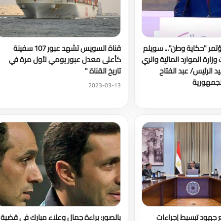
تمر "حكاية وطن"... سويلم
قناة السويس تشهد عبور 107 سفينة
زارة الموارد المائية والري
كأعلى معدل عبور يومي لأول مرة في
د الرئيس/ عبد الفتاح
تاريخ القناة "
لجمهورية
2023-03-13
بع جهود تبسيط إجراءات
بالصور: براءة جمال وعلاء مبارك في قضية