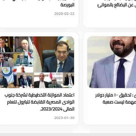
 عن البضائع بالموانئ
البورصة
2020-02-22
همام عبد الخالق : تحقيق ١٠٠ مليار دولار
اعتماد الموازنة التخطيطية لشركة جنوب
مهمة ليست صعبة
الوادى المصرية القابضة للبترول للعام
المالى 2023/2024.
2023-01-30