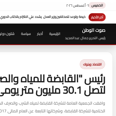
الخميس
٠٦ أغسطس ٢٠٢٦
د للمخالفين
وزير العدل يشدد علي الالتزام بالكتاب الدوري ...وجولة تفقدية مفاجئة " لل
آخر الأخبار
صوت الوطن
الرئيسية
أخبار
سياسة
شئون دولي
رئيس التحرير جمال عبدالمجيد
اقتصاد وبنوك
رئيس "القابضة للمياه والصر
لتصل 30.1 مليون متر يومى
وافقت الجمعية العامة للشركة القابضة لمياه الشرب والصرف الص