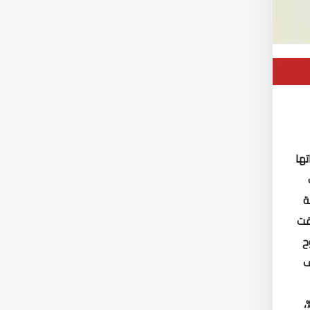
تها
ت
ة
التى حققت
ح
مهورية، يتم ضخها عبر شبكات مياه بأطوال 163 ألف
سكان، موضحاً أن المصدر الرئيسى لإنتاج مياه الشرب هو نهر النيل، حيث تمثل المياه السطحية 87.8%،