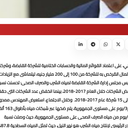
على اعتماد القوائم المالية والحسابات الختامية للشركة القابضة، وشركا
التابعة عن العام المالى 2017-2018، وكذا وافقت على زيادة رأس المال المُرخص به للشركة من 100 إلى 200 مليار جنيه، ليتماشى مع الزيادا
س مجلس إدارة الشركة القابضة لمياه الشرب والصرف الصحى: تحسنت نسب
التحصيل الخاصة بالإصدار بدون القطاع الحكومى لتصل إلى 95 % ببعض الشركات خلال العام 2017-2018، بينما انخفض عدد الشركات 
.
وخلال الاجتماع، استعرض المهندس ممدو
رسلان، تطور كمية المياه المُنتجة، والتى وصلت حالياً لـ30.1 مليون م3/يوم على مستوى الج
م، لتغطى 98 % من عدد السكان، كما يتم معالجة 12.8 مليون م3/يوم من مياه الصرف الصحى على مستوى الجمهورية، حيث وصلت نسبة
تغطية الصرف الصحى إلى 59.7 % من عدد ال