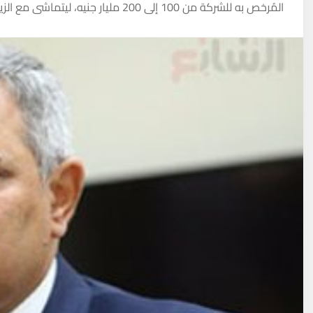
المُرخص به للشركة من 100 إلى 200 مليار جنيه، ليتماشى مع الزيادات المتوقعة فى رأس