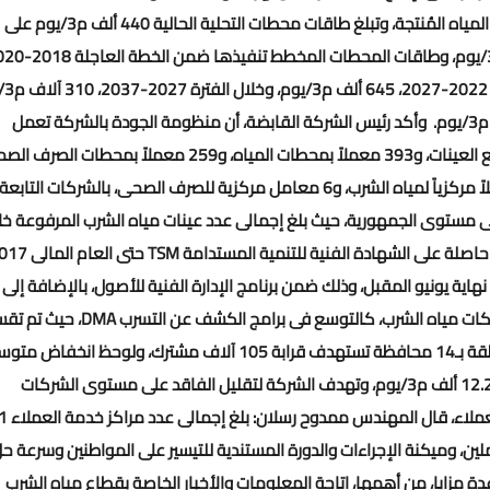
والمياه الارتوازية 11.7%، بينما تمثل تحلية مياه البحر 0.5% من كمية المياه المُنتجة، وتبلغ طاقات محطات التحلية الحالية 440 ألف م3/يوم على
671 آلاف م3/يوم، وطاقات المحطات المخطط تنفيذها خلال الفترة 2022-2027، 645 ألف م3/يوم، وخلال
.
وأكد رئيس الشركة القابضة، أن منظومة الجودة بالشركة تعمل
بأعلى مستوى من الكفاءة، وتضم 260 معملاً متنقلاً وسيارات لجمع العينات، و393 معملاً بمحطات المياه، و259 معملاً بمحطات
و166 معملاً فرعياً تقوم بمراقبة جودة مياه الشرب، بجانب 14 معملاً مركزياً لمياه الشرب، و6 معامل مركزية للصرف الصحى، بالشركات التابعة
ى مستوى الجمهورية، حيث بلغ إجمالى عدد عينات مياه الشرب المرفوعة خل
TSM
نتهاء من التقييم الفنى لـ3586 موقعاً حتى نهاية يونيو المقبل، وذلك ضمن برنامج الإدارة الفنية للأصول، بالإضافة إلى
بشبكات مياه الشرب، كالتوسع فى برامج الكشف عن التسرب
DMA
، حيث تم تق
لتنفيذ برنامج الاتزان المائى فى 50 منطقة بـ14 محافظة تستهدف قرابة 105 آلاف مشترك، ولوحظ انخفاض
نسبة الفاقد من 37 % : 19 %، وقدرت كمية المياه التى تم توفيرها بـ12.2 ألف م3/يوم، وتهدف الشركة لتقليل الفاقد على مستوى الشركات
وحول منظومة خدمة العملاء،
ع كفاءة العاملين، وميكنة الإجراءات والدورة المستندية للتيسير على المواطنين وسرعة ح
 تطبيق الهاتف المحمول 125، والذى يتيح عدة مزايا، من أهمها، إتاحة المعلومات والأخبار الخاصة بقطاع مياه الشرب