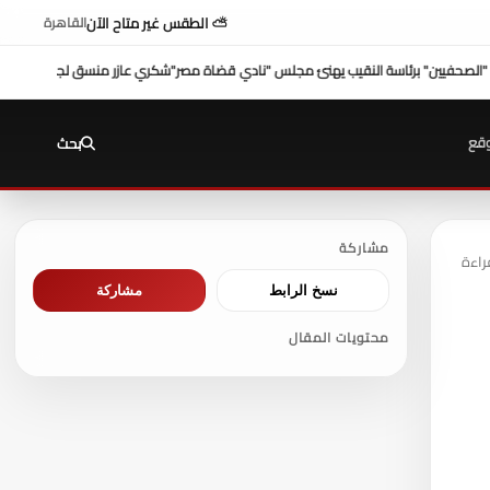
⛅ الطقس غير متاح الآن
القاهرة
مجلس "نادي قضاة مصر"
شكري عازر منسق لجنة الدفاع عن أموال التأمينات: بطرس غالي بيل
قع
بحث
مشاركة
نسخ الرابط
مشاركة
محتويات المقال