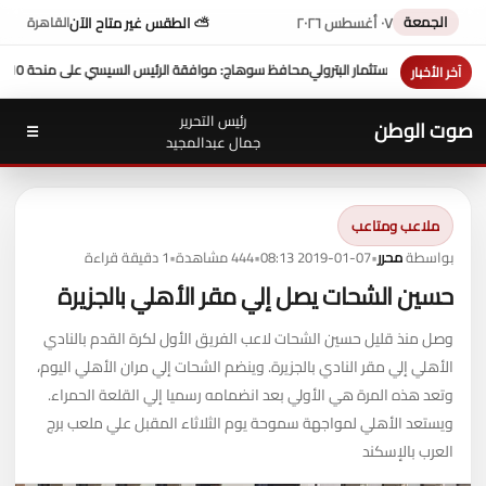
الجمعة
٠٧ أغسطس ٢٠٢٦
⛅ الطقس غير متاح الآن
القاهرة
حافظ سوهاج: موافقة الرئيس السيسي على منحة 10 ملايين دولار تعزز التنمية بالمحافظة
آخر الأخبار
رئيس التحرير
صوت الوطن
☰
جمال عبدالمجيد
ملاعب ومتاعب
بواسطة
محرر
•
2019-01-07 08:13
•
444 مشاهدة
•
1 دقيقة قراءة
حسين الشحات يصل إلي مقر الأهلي بالجزيرة
وصل منذ قليل حسين الشحات لاعب الفريق الأول لكرة القدم بالنادي
الأهلي إلي مقر النادي بالجزيرة. وينضم الشحات إلي مران الأهلي اليوم،
وتعد هذه المرة هي الأولي بعد انضمامه رسميا إلي القلعة الحمراء.
ويستعد الأهلي لمواجهة سموحة يوم الثلاثاء المقبل علي ملعب برج
العرب بالإسكند