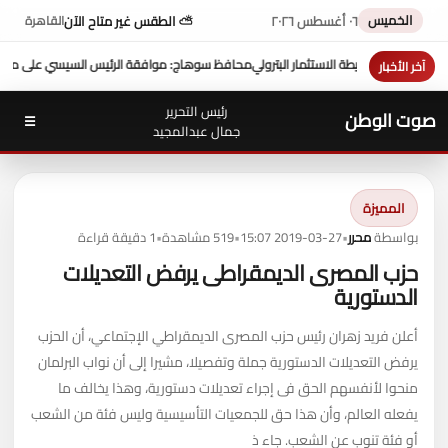
الخميس
٠٦ أغسطس ٢٠٢٦
⛅ الطقس غير متاح الآن
القاهرة
يسي على منحة 10 ملايين دولار تعزز التنمية بالمحافظة
بمشاركة محافظ سو
آخر الأخبار
رئيس التحرير
صوت الوطن
☰
جمال عبدالمجيد
المميزة
بواسطة
محرر
•
2019-03-27 15:07
•
519 مشاهدة
•
1 دقيقة قراءة
حزب المصرى الديمقراطى يرفض التعديلات
الدستورية
أعلن فريد زهران رئيس حزب المصرى الديمقراطي الإجتماعي، أن الحزب
يرفض التعديلات الدستورية جملة وتفصيلا، مشيرا إلى أن نواب البرلمان
منحوا لأنفسهم الحق فى إجراء تعديلات دستورية، وهذا يخالف ما
يفعله العالم، وأن هذا حق للجمعيات التأسيسية وليس فئة من الشعب
أو فئة تنوب عن الشعب. جاء ذ