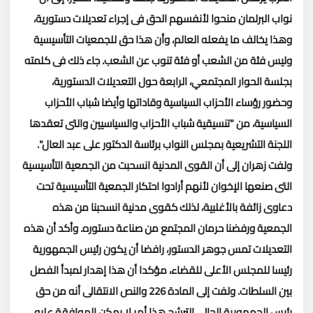
نواب البرلمان منحوا لأنفسهم الحق فى إجراء تعديلات دستورية،
وهذا يخالف ما يفعله العالم، وأن هذا حق للجمعيات التأسيسية
وليس فئة من الشعب أو فئة تنوب عن الشعب.
جاء ذلك فى كلمته
بجلسة الحوار المجتمعي، الرابعة حول التعديلات الدستورية،
وحضور رؤساء الأحزاب السياسية وقاداتها وأيضا شباب الأحزاب
السياسية، من "تنسيقية شباب الأحزاب والسياسيين والتى تعقدها
اللجنة التشريعية بمجلس النواب برئاسة الدكتور على عبد العال".
ولفت زهران إلى أن القوى المدنية انسحبت من الجمعية التأسيسية
التى صنعها الإخوان لأنهم أرادوا احتكار الجمعية التأسيسية تحت
دعاوى زائفة بالأغلبية، لذلك كقوى مدنية انسحبنا من هذه
الجمعية ورفضنا حرمان المجتمع من صناعة دستوره.
وأكد أن هذه
التعديلات تمس جوهر الدستور، رافضا أن يكون رئيس الجمهورية
رئيسا للمجلس الأعلى للقضاء، مؤكدا أن هذا إهدار لمبدأ الفصل
بين السلطات.
ولفت إلى المادة 226 والنص الانتقالى أنه من حق
رئيس الجمهورية الحالي الترشح هذا أمر لا يمكن الموافقة عليه