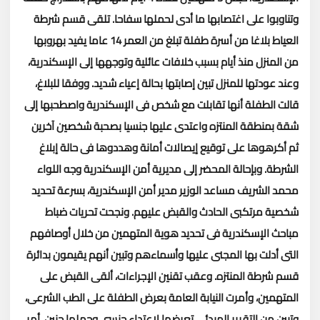
وتناوبوا على اغتصابها ما أدى لحملها سفاحا.
تلقى قسم شرطة
العياط بلاغا من أسرة طفلة تبلغ من العمر 14 عاما يفيد بهروبها
من المنزل منذ أيام بسبب خلافات عائلية وتوجهها إلى الإسكندرية،
وعند عودتها للمنزل تبين إصابتها بحالة إعياء شديد.
ووفقا للبلاغ،
قالت الطفلة أنها تقابلت مع شخص فى الإسكندرية واصطحبها إلى
شقة بمنطقة المنتزه واعتدى عليها جنسيا بصحبة شخصين آخرين
ثم أكرهوها على توقيع إيصالات أمانة وهددوها فى حالة إبلاغ
الشرطة.
وبإحالة المحضر إلى مديرية أمن الإسكندرية وجه اللواء
محمد الشريف مساعد الوزير مدير أمن الإسكندرية، بسرعة تحديد
شخصية مرتكبى الحادث والقبض عليهم.
ونجحت تحريات ضباط
مباحث الإسكندرية فى تحديد هوية المتهمين من خلال أوصافهم
التى أدلت بها المجنى عليها وأسماءهم وتبين أنهم يقيمون بدائرة
قسم شرطة المنتزه.
وعقب تقنين الإجراءات، ألقى القبض على
المتهمين، وأمرت النيابة العامة بعرض الطفلة على الطب الشرعى،
وتبين من التقرير المبدئى تعرضها لإعتداء جنسى وحملها جنين.
أمر