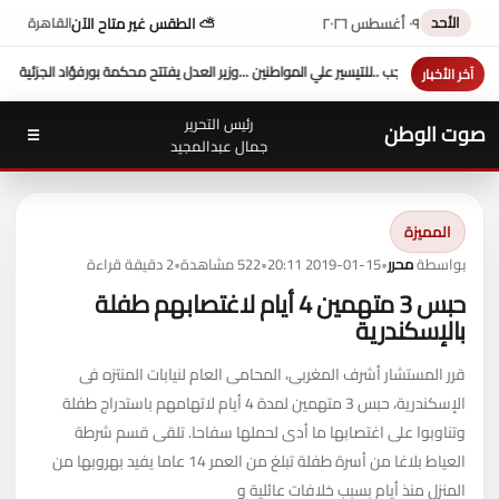
الأحد
٠٩ أغسطس ٢٠٢٦
⛅ الطقس غير متاح الآن
القاهرة
ن ...وزير العدل يفتتح محكمة بورفؤاد الجزئية
د. طه محمد أبو الشيخ يكتب : أداء وزارة العدل
آخر الأخبار
رئيس التحرير
صوت الوطن
☰
جمال عبدالمجيد
المميزة
بواسطة
محرر
•
2019-01-15 20:11
•
522 مشاهدة
•
2 دقيقة قراءة
حبس 3 متهمين 4 أيام لاغتصابهم طفلة
بالإسكندرية
قرر المستشار أشرف المغربى، المحامى العام لنيابات المنتزه فى
الإسكندرية، حبس 3 متهمين لمدة 4 أيام لاتهامهم باستدراج طفلة
وتناوبوا على اغتصابها ما أدى لحملها سفاحا. تلقى قسم شرطة
العياط بلاغا من أسرة طفلة تبلغ من العمر 14 عاما يفيد بهروبها من
المنزل منذ أيام بسبب خلافات عائلية و