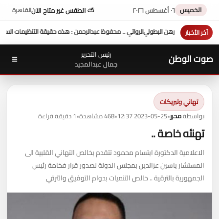
الخميس
٠٦ أغسطس ٢٠٢٦
⛅ الطقس غير متاح الآن
القاهرة
الرحمن : هذه حقيقة التنظيمات السرية أيام مبارك
سفارة زيمبابوي تدرس إدراج رياضة الدراجو
آخر الأخبار
رئيس التحرير
صوت الوطن
☰
جمال عبدالمجيد
تهاني وتبريكات
بواسطة
محرر
•
2023-05-25 12:37
•
468 مشاهدة
•
1 دقيقة قراءة
تهنئه خاصة ..
الاعلامية الدكتورة ابتسام محمود تتقدم بخالص التهاني القلبية الى
المستشار ياسين عزالدين بمجلس الدولة لصدور قرار فخامة رئيس
الجمهورية بالترقية .. خالص التنميات بدوام التوفيق والترقي