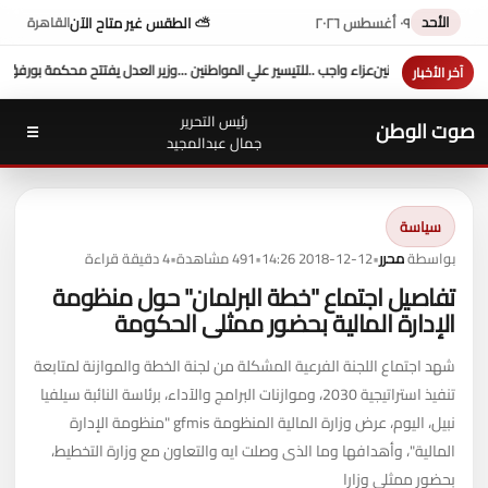
الأحد
٠٩ أغسطس ٢٠٢٦
⛅ الطقس غير متاح الآن
القاهرة
تتح محكمة بورفؤاد الجزئية
د. طه محمد أبو الشيخ يكتب : أداء وزارة العدل
السيطرة الكاملة 
آخر الأخبار
رئيس التحرير
صوت الوطن
☰
جمال عبدالمجيد
سياسة
بواسطة
محرر
•
2018-12-12 14:26
•
491 مشاهدة
•
4 دقيقة قراءة
تفاصيل اجتماع "خطة البرلمان" حول منظومة
الإدارة المالية بحضور ممثلى الحكومة
شهد اجتماع اللجنة الفرعية المشكلة من لجنة الخطة والموازنة لمتابعة
تنفيذ استراتيجية 2030، وموازنات البرامج والآداء، برئاسة النائبة سيلفيا
نبيل، اليوم، عرض وزارة المالية المنظومة gfmis "منظومة الإدارة
المالية"، وأهدافها وما الذى وصلت ايه والتعاون مع وزارة التخطيط،
بحضور ممثلى وزارا