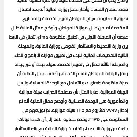
والذى يجب أن نعمل على القضاء عليه، ولو نظرنا للناحية المالية
فقط سنقنن الفساد.
وأشار ممثل وزارة المالية أنه بعد اكتمال
تطبيق المنظومة سيتاح للمواطن تقييم الخدمات والمشاريع
المقدمة له، من خلال موازنة المواطن.
وأوضح ممثل المالية خلال
عرضه أن المرحلة الأولى فى تطبيق منظومة
gfmis
، تتمثل فى الربط
بين وزارة التخطيط والاستثمار القومى ووزارة المالية، والمرحلة
الثانية التخصيصات المالية، للبدء فى تطبيق موازنة البرامج والآداء،
والمرحلة الثالثة تتمثل فى تقييم الخدمة، سواء جيدة أو غير جيدة،
ونقل الرقابة للمواطن لتقييم الخدمة.
وأضاف ممثل المالية أن
ميزة منظومة
gfmis
، هو التعامل مع الوحدة الحسابية، وليس
الهيئة الموازنية، ضاربا المثل بأن مصلحة الضرايب هيئة موازنية
والمأمورية هى الوحدة الحسابية.
وأوضح ممثل المالية أنه تم
إدخال ٧٧٩٧ مشروع مع ٦٣٥ هيئة موازنية، تم توزيعهم فى
المنظومة على ٢٦٣٥، وحدة حسابية، لافتا إلى أن هذه البيانات
جاءت من وزارة التخطيط، وتكاملت وزارة المالية مع بنك الاستثمار