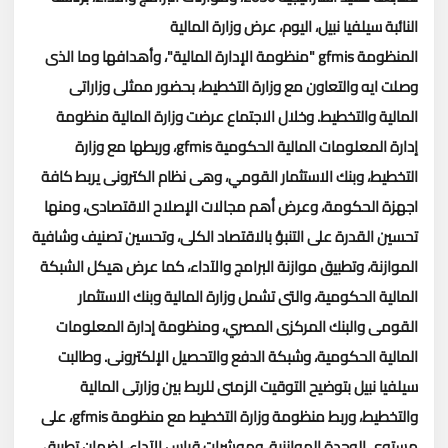
النائبة سيلفيا نبيل، اليوم، عرض وزارة المالية
المنظومة
gfmis "
منظومة الإدارة المالية"، وأهدافها وما الذى
وصلت ايه والتعاون مع وزارة التخطيط، بحضور ممثلى وزاراتى
المالية والتخطيط
.
وخلال الاجتماع عرضت وزارة المالية منظومة
إدارة المعلومات المالية الحكومية
gfmis
، وربطها مع وزارة
التخطيط، وبنك الاستثمار القومي، وهى نظام الكترونى يربط كافة
اجهزة الحكومة، وعرض أهم مجالات الإصلاح الاقتصادى، ومنها
تحسين القدرة على التنبؤ بالاقتصاد الكلى، وتحسين تصنيف وشافية
الموازنة، وتطبيق موازنة البرامج والآداء، كما عرض هيكل الشبكة
المالية الحكومية، والتى تشمل وزارة المالية وبنك الاستثمار
القومى والبنك المركزى المصري، ومنظومة إدارة المعلومات
المالية الحكومية، وشبكة الدفع والتحصيل الإلكترونى.
وطالبت
سيلفيا نبيل بتوضيح التوقيت الزمنى للربط بين وزارتى المالية
والتخطيط، وربط منظومة وزارة التخطيط مع منظومة
gfmis
، على
مستوى الوحدة الموازنية، وموشرات قياس الآداء، لضمان تطبيق