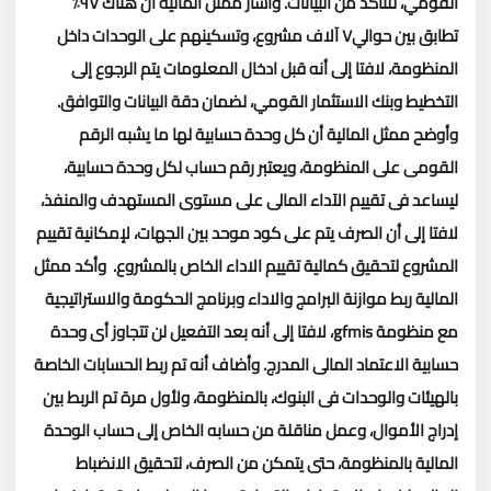
القومي، للتأكد من البيانات.
وأشار ممثل المالية أن هناك ٩٧٪
تطابق بين حوالي٧ آلاف مشروع، وتسكينهم على الوحدات داخل
المنظومة، لافتا إلى أنه قبل ادخال المعلومات يتم الرجوع إلى
التخطيط وبنك الاستثمار القومي، لضمان دقة البيانات والتوافق.
وأوضح ممثل المالية أن كل وحدة حسابية لها ما يشبه الرقم
القومى على المنظومة، ويعتبر رقم حساب لكل وحدة حسابية،
ليساعد فى تقييم الآداء المالى على مستوى المستهدف والمنفذ،
لافتا إلى أن الصرف يتم على كود موحد بين الجهات، لإمكانية تقييم
المشروع لتحقيق كمالية تقييم الاداء الخاص بالمشروع.
وأكد ممثل
المالية ربط موازنة البرامج والاداء وبرنامج الحكومة والاستراتيجية
مع منظومة
gfmis
، لافتا إلى أنه بعد التفعيل لن تتجاوز أى وحدة
حسابية الاعتماد المالى المدرج.
وأضاف أنه تم ربط الحسابات الخاصة
بالهيئات والوحدات فى البنوك، بالمنظومة، ولأول مرة تم الربط بين
إدراج الأموال، وعمل مناقلة من حسابه الخاص إلى حساب الوحدة
المالية بالمنظومة، حتى يتمكن من الصرف، لتحقيق الانضباط