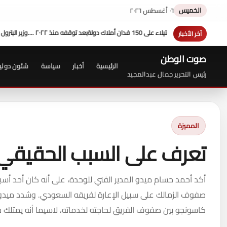
الخميس
٠٦ أغسطس ٢٠٢٦
بعد توقفه منذ ٢٠٢٢ ....وزير البترول يتفقد استئناف الحفر بحقل البركة في كوم أمبو .. ويؤكد: كامل الاهتمام لوضع صعيد مصر على خريطة الاستثمار البترولي
آخر الأخبار
صوت الوطن
الرئيسية
أخبار
سياسة
شئون دولي
رئيس التحرير جمال عبدالمجيد
المميزة
تعرف على السبب الحقيقي 
أكد أحمد حسام ميدو المدير الفني للوحدة، على أنه كان أحد أس
صفوف الزمالك على سبيل الإعارة لفريقه السعودي. وشدد ميدو عب
كاسونجو بين صفوف الفريق لحاجته لخدماته، لاسيما أنه يمتلك خب