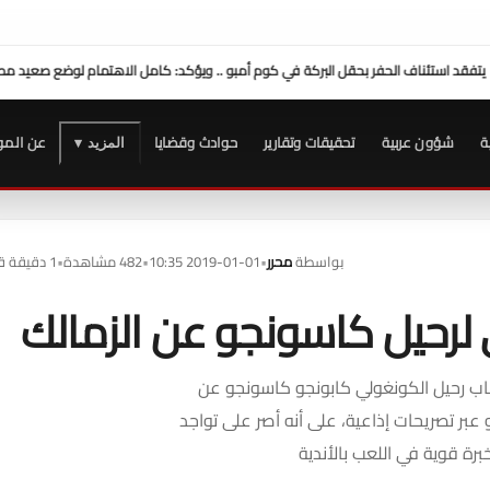
محافظ سوهاج: موافقة الرئيس الس
ة
شؤون عربية
تحقيقات وتقارير
حوادث وقضايا
عن المو
المزيد ▾
بواسطة
محرر
•
2019-01-01 10:35
•
482 مشاهدة
•
1 دقيقة قراءة
لرحيل كاسونجو عن الزمالك
باب رحيل الكونغولي كابونجو كاسونجو عن
ر تصريحات إذاعية، على أنه أصر على تواجد
رة قوية في اللعب بالأندية