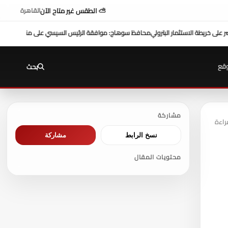
⛅ الطقس غير متاح الآن
القاهرة
يسي على منحة 10 ملايين دولار تعزز التنمية بالمحافظة
بمشاركة محافظ سو
قع
بحث
مشاركة
نسخ الرابط
مشاركة
محتويات المقال