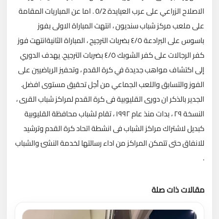
الاصلاح الزراعي على عرب العيايدة 0/2 . اما عن المباريات المقامة
على ملعب مركز شباب سنديون ، انتهت المباراة الاولى بفوز
باسوس على البرادعة ٤/٥ بضربات الترجيح ، المباراة الثانيةانتهت فوز
كفر الرجالات على كفر الشوبك ٤/٥ بضربات الترجيح. يهدف الدوري
إلى اكتشاف مواهب جديدة في كرة القدم ، وتحفيز الرياضيين على
الفوز والتسابق واللعب الجماعي من أجل تحقيق مستوى افضل.
الجدير بالذكر ان دورى القليوبية فى كرة القدم لمراكز شباب القرى ،
النسخة ٢٩ ، بدات منذ عام ١٩٩٢ ، تقام لشباب محافظة القليوبية
كبديل لاشتراك مراكز الشباب فى انشطة اتحاد كرة القدم وترشيد
للانفاق حتى تتمكن المراكز من اداء رسالتها لخدمة النشئ والشباب
.
مقالات ذات صلة
تحميل المزيد