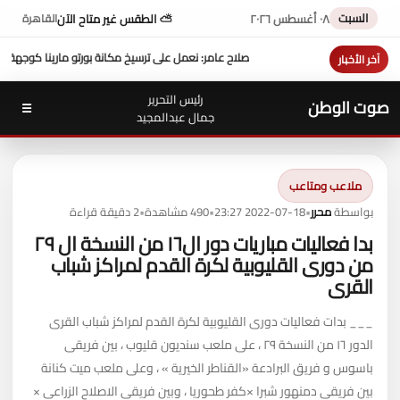
السبت
٠٨ أغسطس ٢٠٢٦
⛅ الطقس غير متاح الآن
القاهرة
نعمل على ترسيخ مكانة بورتو مارينا كوجهة متكاملة لسياحة اليخوت في مصر
عزاء واجب ..
لل
آخر الأخبار
رئيس التحرير
صوت الوطن
☰
جمال عبدالمجيد
ملاعب ومتاعب
بواسطة
محرر
•
2022-07-18 23:27
•
490 مشاهدة
•
2 دقيقة قراءة
بدا فعاليات مباريات دور ال١٦ من النسخة ال ٢٩
من دورى القليوبية لكرة القدم لمراكز شباب
القرى
___ بدات فعاليات دورى القليوبية لكرة القدم لمراكز شباب القرى
الدور ١٦ من النسخة ٢٩ ، على ملعب سنديون قليوب ، بين فريقى
باسوس و فريق البرادعة «القناطر الخيرية » ، وعلى ملعب ميت كنانة
بين فريقى دمنهور شبرا ×كفر طحوريا ، وبين فريقى الاصلاح الزراعى ×