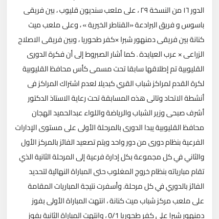
الدور ١٦ من النسخة ٢٩ ، على ملعب سنديون قليوب ، بين فريقى
باسوس و فريق البرادعة «القناطر الخيرية » ، وعلى ملعب ميت
كنانة بين فريقى دمنهور شبرا ×كفر طحوريا ، وبين فريقى الاصلاح
الزراعى × عرب العيايدة . كما أشار الصبروط إلى أن فكرة الدورى
القليوبية تم إطلاقها سابقا تحت مسمى كأس محافظ القليوبية
لكرة القدم لمراكز شباب القري كبديلا لعدم اشتراك المراكز فى
أنشطة الاتحاد وتاتى هذه المسابقة تحت رعاية الاستاذ الدكتور
أشرف صبحى وزير الشباب والرياضة واللواء عبدالحميد الهجان
محافظ القليوبية يبدا الدورى بالمرحلة الأولى على مستوى الإدارات
الفرعية بنظام دورى من دور واحد ويتم تصعيد الفائز بالمركز الأول
والثاني في كل مجموعة بكل إدارة فرعية إلى المرحلة الثانية الذي
تقام مبارياته بنظام خروج المغلوب حتى المباراة النهائية لتحديد
الفائز بالدوري في كل مرحلة. وأسفرت نتيجة المباريات المقامة
على ملعب مركز شباب ميت كنانة ، انتهت المباراة الأولى بفوز
دمنهور شبرا على كفر طحوريا 0/1 ، وانتهت المباراة الثانية بفوز