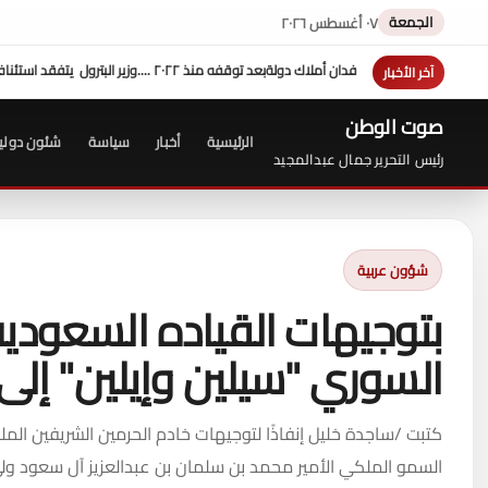
الجمعة
٠٧ أغسطس ٢٠٢٦
آخر الأخبار
صوت الوطن
الرئيسية
أخبار
سياسة
شئون دولي
رئيس التحرير جمال عبدالمجيد
شؤون عربية
بتوجيهات القياده السعوديه
السوري "سيلين وإيلين" إلى
كتبت /ساجدة خليل إنفاذًا لتوجيهات خادم الحرمين الشريفين ال
السمو الملكي الأمير محمد بن سلمان بن عبدالعزيز آل سعود ولي