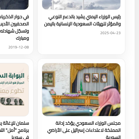
رئيس الوزراء اليمني يشيد بالدعم النوعي
في حوار الذكريا
والمؤثر للهيئات السعودية الإنسانية باليمن
الصحفيين الأديب 
وتسجّل شهادته 
2025-04-23
ومبارك
2019-12-08
مجلس الوزراء السعودي يؤكد إدانة
سلمان للإغاثة ي
المملكة لاعتداءات إسرائيل على الأراضي
برنامج "أمل" ا
السورية
في سوريا