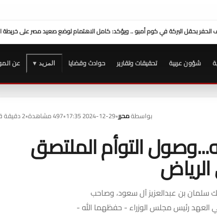
محافظ سوهاج: موافقة الرئيس السيسي على منحة 10 ملايين دولار تعزز التنمية بالمحافظة
ة
شؤون عربية
تحقيقات وتقارير
حوادث وقضايا
عن المو
المزيد ▾
بواسطة
محرر
•
2024-12-29 17:35
•
497 مشاهدة
•
2 دقيقة قراءة
...وصول التوأم الملتصق
 الرياض
ملك سلمان بن عبدالعزيز آل سعود، وصاحب
 العهد رئيس مجلس الوزراء - حفظهما الله -