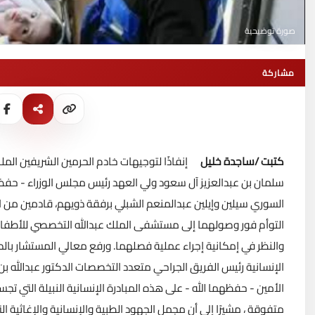
صورة توضيحية
مشاركة
كتبت /ساجدة خليل
إنفاذًا لتوجيهات خادم الحرمين الشريفين ال
سلمان بن عبدالعزيز آل سعود ولي العهد رئيس مجلس الوزراء - حفظهم
السوري سيلين وإيلين عبدالمنعم الشبلي برفقة ذويهم، قادمين من الجمه
التوأم فور وصولهما إلى مستشفى الملك عبدالله التخصصي للأطفال ف
والنظر في إمكانية إجراء عملية فصلهما. ورفع معالي المستشار بال
الإنسانية رئيس الفريق الجراحي متعدد التخصصات الدكتور عبدالله بن
الأمين - حفظهما الله - على هذه المبادرة الإنسانية النبيلة التي ت
متفوقة ، مشيرًا إلى أن مجمل الجهود الطبية والإنسانية والإغاثية ا