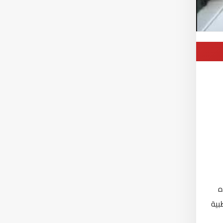
ه
بية