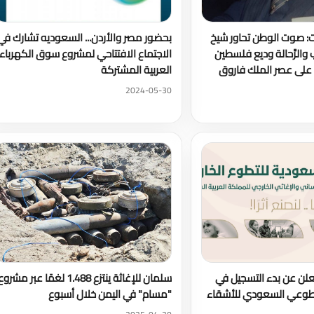
ت: صوت الوطن تحاور شيخ
بحضور مصر والأردن... السعوديه تشارك في
والرَّحالة وديع فلسطين
الاجتماع الافتتاحي لمشروع سوق الكهرباء
على عصر الملك فاروق
العربية المشتركة
2024-05-30
علن عن بدء التسجيل في
سلمان للإغاثة ينتزع 1.488 لغمًا عبر مشرو
لتطوعي السعودي للأشقاء
"مسام" في اليمن خلال أسبوع