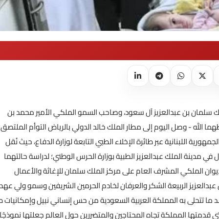
ملك سلمان بن عبدالعزيز آل سعود، وصاحب السمو الملكي الأمير محمد بن
ا الله - وصل اليوم إلى مطار الملك خالد الدولي بالرياض التوأم الملتصق
ورية اللبنانية عبر طائرة الإخلاء الطبي التابعة لوزارة الدفاع، حيث نُقل
ي مدينة الملك عبدالعزيز الطبية بوزارة الحرس الوطني؛ لدراسة حالتهما
ديوان الملكي المشرف العام على مركز الملك سلمان للإغاثة والأعمال
 عبدالعزيز الربيعة الشكر والعرفان لخادم الحرمين الشريفين وسمو ولي عهد
جسد ما تتحلى به المملكة العربية السعودية من حس إنساني نبيل وإمكانيات ط
لتي قدمتها المملكة تجاه المحتاجين والمتضررين حول العالم جعلتها نموذجًا