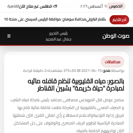
الخميس
٠٦ أغسطس ٢٠٢٦
⛅ الطقس غير متاح الآن
القاهرة
افقة الرئيس السيسي على منحة 10 ملايين دولار تعزز التنمية بالمحافظة
بمشاركة
آخر الأخبار
رئيس التحرير
صوت الوطن
☰
جمال عبدالمجيد
محافظات
بواسطة
محرر
•
2021-04-15 20:38
•
375 مشاهدة
•
2 دقيقة قراءة
بالصور: مياه القليوبية تنظم قافله مائيه
لمبادرة "حياة كريمة" بشبين القناطر
سامح عوض قال المهندس مصطفى مجاهد رئيس شركة مياه الشرب
و الصرف الصحي بالقليوبية ان الشركة نظمت قافلة مائية قام بها
فريق إدارة التوعيةوالاعلام لاستطلاع رأي اهالي القرى التى شملتها
المبادرة الرئاسية لتطوير الريف المصرى والوقوف على حل المشاكل
التي تواجههم الخاصة بالمياه