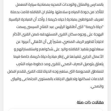
بالمدارس والمنازل والوحدات الصحيه بمصاحبة سيارة المعمل
للتأكد من جودة المياه و سلامتها. واشار ان القافله قامت بحملة
تعريف المواطنين بمبادرة ( حياه كريمة ). وأكد أن المبادرة الرئاسية
"حياة كريمة" التى أطلقها الرئيس عبد الفتاح السيسى رسمت
البهجة على وجوه سكان القرى المستهدفه ضمن القرى الأكثر
احتياجاً لتطوير الريف المصري، مشيراً إلى أن الأهالي أعربوا عن
سعادتهم بتنفيذ القافله والرد على شكواهم واستفساراتهم و
الأعمال الجاري تنفيذها في إطار مبادرة حياة كريمة، خاصة فيما
يتعلق بتوصيل الصرف الصحي للقرى ومد خطوط مياه الشرب
للمناطق المحرومة التى ستغير وجه الحياة لتلك القرى لتقدم افضل
الخدمات لسكانها وتحقيق الارتقاء بالمستوى الاجتماعى والبيئى
والصحي.
مقالات ذات صلة
تحميل المزيد