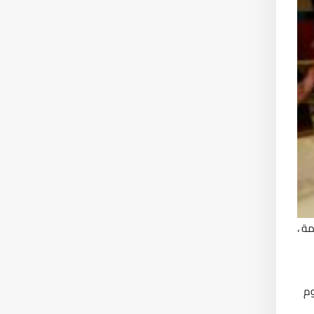
ة ،
وم