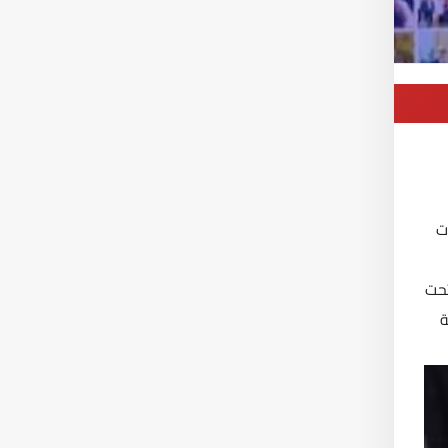
ت
تحت
ة