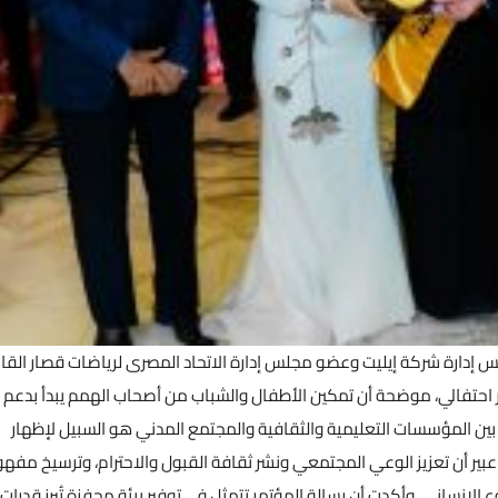
جلس إدارة شركة إيليت وعضو مجلس إدارة الاتحاد المصرى لرياضات قصار القام
حتفالي، موضحة أن تمكين الأطفال والشباب من أصحاب الهمم يبدأ بدعم
بين المؤسسات التعليمية والثقافية والمجتمع المدني هو السبيل لإظهار
بير أن تعزيز الوعي المجتمعي ونشر ثقافة القبول والاحترام، وترسيخ مفه
الإنساني. وأكدت أن رسالة المؤتمر تتمثل في توفير بيئة محفزة تُبرز قدرات