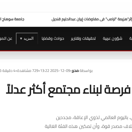
ة سوهاج الأولى في الاستجابة لشكاوى المواطنين
عزاء واجب ..
للتيسير علي المواطنين ...و
ة
شؤون عربية
تحقيقات وتقارير
حوادث وقضايا
عن المو
المزيد ▾
بواسطة
محرر
•
2025-12-09 13:22
•
729 مشاهدة
•
4 دقيقة قراءة
رصة لبناء مجتمع أكثر عدلاً
باليوم العالمي لذوي الإعاقة، مجددين
تلاف مصدر قوة، وأن تمكين هذه الفئة الغالية