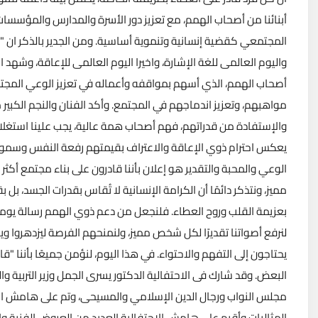
أبنائنا من أصحاب الهمم، مع تعزيز دور الأسرة والمدارس والمؤسسات 
المجتمعي كقضية إنسانية وتنموية أساسية. ومن الجدير بالذكر ان "إيل
واليوم العالمى للغة الإشارة، واخيرا اليوم العالمى للإعاقة، وشهد 
أصحاب الهمم، الذي أسهم بمواقفه وأعماله في تعزيز الوعي المجت
مواهبهم، وتعزيز اندماجهم في المجتمع. وأكد الفنان والنجم الكب
والإستفادة من قدراتهم، فهم أصحاب همة عالية، يجب علينا استغلا
يعكس احترام ذوي الإعاقة والاعتراف بقيمتهم رفعة النفس وسمو الس
الوعي والمحبة والتقدير هو إعلان بأننا قادرون على بناء مجتمع أكثر 
مميز، ونتذكر دائمًا أن الكرامة الإنسانية لا تُقاس بقدرات الجسد، بل 
بعزيمة القلب وروح العطاء. فلنجعل من دعم ذوي الهمم رسالة يومية،
لنرفع أصواتنا تقديرًا لكل شخص مميز، ولنمنحهم الفرصة ليزدهروا 
يحتاجون إلى التفهم والاحتواء. في هذا اليوم، لنؤمن جميعًا بأننا "
البعض. وقد شارك فى الاحتفالية الدكتور يسرى الجمل وزير التربية
مجلس النواب ورجال الدين الإسلامي والمسيحى، وتم على هامش ال
المثاليات وأقيم على هامش الاحتفالية العديد من العروض الفنية وا