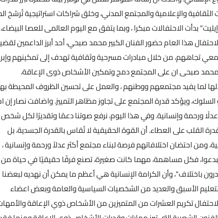
الثقافية والإعلامية والمجتمع المدني، وخلق شراكات استراتيجية تُرسّخ ال
يت" بدأت الاحتفالات مبكرا ، وبما يتفق مع اليوم العالمى للعصا البيضاء،
الاحتفال هذا العام حضور الفنان الكبير محمد صبحي، أحد أبرز الداعمين لقضي
معي تجاههم، من خلال مبادرات مسرحية وثقافية تهدف إلى تمكينهم وإبراز
ير محمد صبحى ان على المجتمع دمج وتمكين الأشخاص ذوى الإعاقة،
لها لما يفيد مجتمعهم ووطنهم ، والعمل على تحسين الظروف المحيطة بهم
لوك، ويؤكد قدرة المجتمع على تجاوز مظاهر التمييز. واضافت نصار إن اخت
عدلًا ورحمة وإنسانية. وفي هذا اليوم، نرفع صوتنا دعمًا وتقديرًا لكل شخص
بقدرة القلب على العطاء. أن القوة الحقيقية لا تُقاس بالقدرة الجسدية، بل
 ومن احتضان اختلافاتهم فرصة لبناء مجتمع أكثر عدلاً ورحمة وإنسانية ،
ويبدعوا، فكل مساهمة، مهما كانت صغيرة، تصنع فرقًا حقيقيًا في حياة من
قادرون باختلاف"، وأن الكرامة الإنسانية هي أعظم ما يمكن أن نهديه لبعضنا
 والتعليم الأسبق والعديد من الشخصيات السياسية والعامة وبعض اعضاء
احتفال تكريم العشرات من المتميزين من الأشخاص ذوي الإعاقة والأمهات
لفنون الشعبية التى تبرز مهارات وقدرات الأشخاص ذوى الإعاقة ومنها فقر