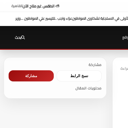
⛅ الطقس غير متاح الآن
القاهرة
زير العدل يفتتح محكمة بورفؤاد الجزئية
د. طه محمد أبو الشيخ يكتب : أداء وزارة العدل
السيطر
قع
بحث
مشاركة
نسخ الرابط
مشاركة
محتويات المقال