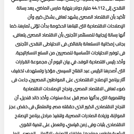
النقدي إلى 44.112 مليار دولار بنهاية مارس الماضي، يعد رسالة
تأكيد بأن الاقتصاد المصرى يشهد تعافى بشكل كبير، وأن
الإصلاحات الاقتصادية التى تتبناها الحكومة بدأت تؤتى ثمارها، كما
أنها رسالة إيجابية للمستثمر الأجنبى بأن الاقتصاد المصرى يتعافى،
بجانب إمكانية الاستعانة بالفائض فى الاحتياطى النقدى الأجنبى
فى توفير الاحتياجات الأساسية للمصريين من السلع الاستراتيجية.
وأكد رئيس اقتصادية الوفد، في بيان اليوم أن مجموعة القرارات
التى أصدرها الرئيس عبد الفتاح السيسى مؤخرا وتستهدف تخفيف
آثار برنامج الإصلاح الاقتصادى على المواطنين المصريين، جاءت فى
ضوء تعافى الاقتصاد المصرى ونجاح الإصلاحات الاقتصادية
والتنموية التى بدأتها مصر قبل عدة سنوات.
وأكد خالد قنديل، أن
النجاح الاقتصادى الكبير الذى حققته مصر، والمتمثل فى خفض عجز
الموازنة، وزيادة الصادرات المصرية، وتنفيذ مراحل برنامج الإصلاح
الاقتصادى بثبات وفى زمن قياسي، والعمل على تنمية القوى
البشرية وتطوير مواردها، وارتفاع التصنيف الائتمانى المصري، إنما