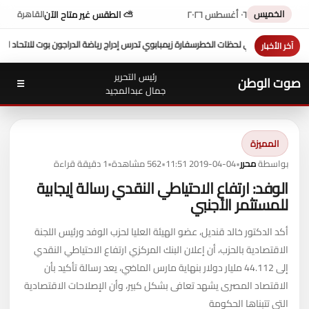
الخميس
٠٦ أغسطس ٢٠٢٦
⛅ الطقس غير متاح الآن
القاهرة
دراج رياضة الدراجون بوت للاتحاد الإفريقي
حماة الوطن بالجيزة يستعد لإطلاق أكبر زفاف ج
آخر الأخبار
رئيس التحرير
صوت الوطن
☰
جمال عبدالمجيد
المميزة
بواسطة
محرر
•
2019-04-04 11:51
•
562 مشاهدة
•
1 دقيقة قراءة
الوفد: ارتفاع الاحتياطي النقدي رسالة إيجابية
للمستثمر الأجنبي
أكد الدكتور خالد قنديل، عضو الهيئة العليا لحزب الوفد ورئيس اللجنة
الاقتصادية بالحزب، أن إعلان البنك المركزي ارتفاع الاحتياطي النقدي
إلى 44.112 مليار دولار بنهاية مارس الماضي، يعد رسالة تأكيد بأن
الاقتصاد المصرى يشهد تعافى بشكل كبير، وأن الإصلاحات الاقتصادية
التى تتبناها الحكومة