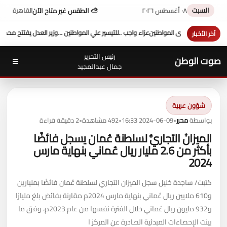
السبت
٠٨ أغسطس ٢٠٢٦
⛅ الطقس غير متاح الآن
القاهرة
لي المواطنين ...وزير العدل يفتتح محكمة بورفؤاد الجزئية
د. طه محمد أبو الشيخ يكتب : أداء و
آخر الأخبار
رئيس التحرير
صوت الوطن
☰
جمال عبدالمجيد
شؤون عربية
بواسطة
محرر
•
2024-06-09 16:33
•
492 مشاهدة
•
2 دقيقة قراءة
الميزانُ التجاريُّ لسلطنة عُمان يسجل فائضًا
بأكثر من 2.6 مليار ريال عُماني بنهاية مارس
2024
كتبت/ ساجدة خليل سجل الميزان التجاري لسلطنة عُمان فائضًا بمليارين
و610 ملايين ريال عُماني بنهاية مارس 2024م مقارنة بفائض بلغ مليارًا
و932 مليون ريال عُماني خلال الفترة نفسها من عام 2023م، وفق ما
بينت الإحصاءات المبدئية الصادرة عن المركز ا