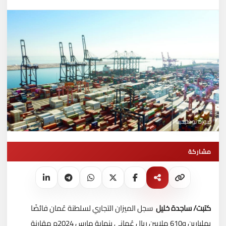
صورة توضيحية
مشاركة
كتبت/ ساجدة خليل
سجل الميزان التجاري لسلطنة عُمان فائضًا
بمليارين و610 ملايين ريال عُماني بنهاية مارس 2024م مقارنة