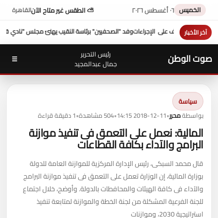
الخميس
٠٦ أغسطس ٢٠٢٦
⛅ الطقس غير متاح الآن
القاهرة
ن" برئاسة النقيب يهنئ مجلس "نادي قضاة مصر"
شكري عازر منسق لجنة الدفاع عن أموال ا
آخر الأخبار
رئيس التحرير
صوت الوطن
☰
جمال عبدالمجيد
سياسة
بواسطة
محرر
•
2018-12-11 14:15
•
504 مشاهدة
•
1 دقيقة قراءة
المالية: نعمل على التعمق فى تنفيذ موازنة
البرامج والآداء بكافة القطاعات
قال محمد السبكى، رئيس الإدارة المركزية للموازنة العامة للدولة
بوزارة المالية، إن الوزارة تعمل على التعمق فى تنفيذ موازنة البرامج
والآداء فى كافة الهيئات والمحافطات بالدولة. وأوضح، خلال اجتماع
للجنة الفرعية المشكلة من لجنة الخطة والموازنة لمتابعة تنفيذ
استراتيجية 2030، وموازنات