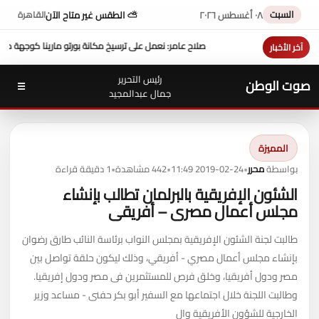
السبت
٠٨ أغسطس ٢٠٢٦
⛅ الطقس غير متاح الآن
القاهرة
 ترسيخ مكانة بورتو مارينا كوجهة متكاملة لسياحة اليخوت في مصر
عزاء واجب ..
للتيسير علي
آخر الأخبار
رئيس التحرير
صوت الوطن
☰
جمال عبدالمجيد
المميزة
بواسطة
محرر
•
2019-02-24 11:49
•
442 مشاهدة
•
1 دقيقة قراءة
الشئون الإفريقية بالبرلمان تطالب بإنشاء
مجلس أعمال مصرى – أفريقى
طالبت لجنة الشئون الإفريقية بمجلس النواب برئاسة النائب طارق رضوان
بإنشاء مجلس أعمال مصري - أفريقي، وذلك ليكون حلقة تواصل بين
مصر ودول أفريقيا، وخلق فرص للمستثمرين فى مصر ودول إفريقيا.
وطالبت اللجنة خلال اجتماعها مع السفير أبو بكر حفنى - مساعد وزير
الخارجية للشؤون الأفريقية وال