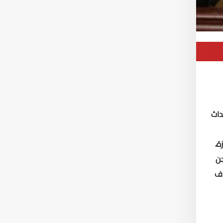
داث
زة،
 بالسجن
اف