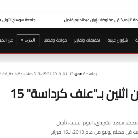
م قنديل
جامعة سوهاج الأولى في الاستجابة لشكاوى المواطنين
عزاء واجب ..
للتيسير علي
ة
شؤون عربية
تحقيقات وتقارير
حوادث وقضايا
عن المو
المزيد ▾
بواسطة
محرر
•
2019-01-12 15:21
•
513 مشاهدة
•
1 دقيقة قراءة
الحكم فى محاكمة متهمين اثنين بـ"عنف كرداسة" 15
حمد سعيد الشربينى، اليوم السبت، تأجيل
إعادة محاكمة متهمين اثنين فى أحداث عنف كرداسة، التى وقعت فى مطلع يوليو من عام 2013، لـ15 فبراير