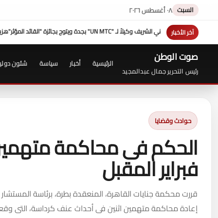
السبت
٠٨ أغسطس ٢٠٢٦
هزيمة "ترامب" فى مفاوضات إيران عبدالحلي
آخر الأخبار
صوت الوطن
الرئيسية
أخبار
سياسة
شئون دولي
رئيس التحرير جمال عبدالمجيد
حوادث وقضايا
فبراير المقبل
قررت محكمة جنايات القاهرة، المنعقدة بطرة، برئاسة المستشار م