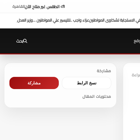
⛅ الطقس غير متاح الآن
القاهرة
 المواطنين ...وزير العدل يفتتح محكمة بورفؤاد الجزئية
د. طه محمد أبو الشيخ يكتب : أداء وز
قع
بحث
مشاركة
نسخ الرابط
مشاركة
محتويات المقال