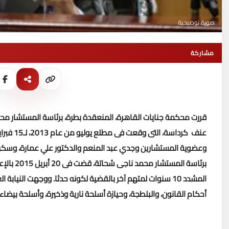
صورة توضيحية
مشاركة
قررت محكمة جنايات القاهرة، المنعقدة بطرة، برئاسة المستشار محم
عنف كرداسة، التى وقعت فى مطلع يوليو من عام 2013، لـ15 فبراير للنطق بالحكم.
وعضوية المستشارين وجدي عبد المنعم والدكتور علي عمارة، وسكر
المشدد 10 سنوات لمتهم آخر بالقضية لكونه حدثا.
ووجهت النيابة ا
أحكام القانون، والبلطجة، وحيازة أسلحة نارية وذخيرة، وأسلحة بيضا