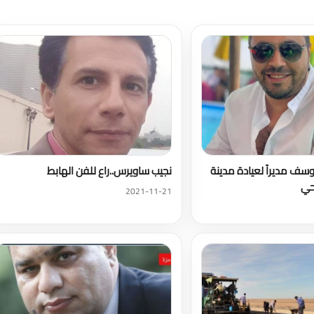
تحميل المزيد
سف مديراً لعيادة مدينة
نجيب ساويرس..راع للفن الهابط
حي
2021-11-21