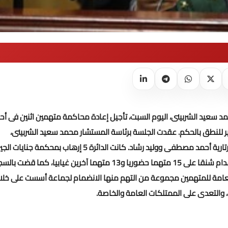
د سعيد الشربينى، اليوم السبت، تأجيل إعادة محاكمة متهمين اثنين فى أح
عقدت الجلسة برئاسة المستشار محمد سعيد الشربينى،
تارية أحمد مصطفى ووليد رشاد.
كانت الدائرة 5 إرهاب بمحكمة جنايات الجي
برئاسة المستشار محمد ناجى شحاتة، قضت فى 20 أبريل 2015 بالإعدام شنقا على 15 متهما حضوريا و13 متهما آخرين غيابيا، كما قضت
لعامة للمتهمين مجموعة من التهم منها الانضمام لجماعة أسست على خل
ء، والتعدى على الممتلكات العامة والخاصة.