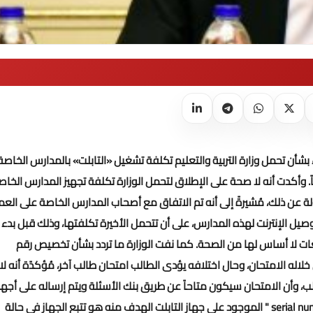
بشأن تحمل وزارة التربية والتعليم تكلفة تشغيل «التابلت» بالمدارس الخاصة
.
وأكدت أنه لا صحة على الإطلاق لتحمل الوزارة تكلفة تجهيز المدارس الخاص
ئولة عن ذلك، مُشيرةً إلى أنه تم الاتفاق مع أصحاب المدارس الخاصة على الع
ل الإنترنت لهذه المدارس، على أن تتحمل الأخيرة تكلفتها، وذلك قبل بدء 
ات لا أساس لها من الصحة.
كما نفت الوزارة ما تردد بشأن تخصيص رقم
لت يتاح من خلاله الامتحان، وحال اختلافه يؤدى الطالب امتحان طالب آخر، مُؤكدًة أنه لا
بلت بامتحانات الطالب، وأن الامتحان سيكون متاحاً عن طريق بنك الأسئلة ويتم إرساله على أجه
التابلت مباشرة في الموعد المقرر لكل امتحان، موضحة أن الـ " serial number " الموجود على جهاز التابلت الهدف منه هو تتبع الجهاز في حالة