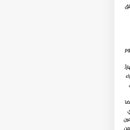
لق
عدد (7289) جهازاً، والفيوم
اء
ضا
ي
مين
 من