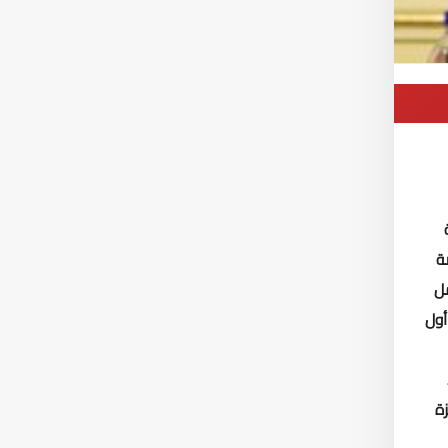
ة
مل
أول
زة