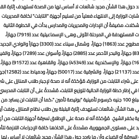
تردد حول هذا الشأن مجرد شائعات لا أساس لها من الصحة تستهدف إثارة الق
ت الوزارة إلى الانتهاء فعلياً من تسليم أجهزة "التابلت" لكافة المديريات
شكلات، مضيفةً أن الإدارات والمديريات والمدارس بدأت في الخطوة الثانية
وهى توزيع الأجهزة على الطلاب فى المدارس، مُوضحةً أن المحافظات المستهدفة في المرحلة الأولى وهى: الإسماعيلية عدد (7919) جهازاً،
وبورسعيد عدد (5682) جهازاً، والسويس عدد (4075) جهازاً، ومرسى مطروح عدد (1863) جهازاً، وشمال سيناء عدد (3300) جهازاً والوادي الجديد
عدد (2601) جهازاً، والأقصر عدد (6349) جهازاً، وجنوب سيناء عدد (832) جهازاً، والبحر الأحمر عدد (2885) جهازاً، وأسوان 
عدد (14841)جهازاً، وبنى سويف عدد (16643) جهازاً، وقنا عدد (16353) جهازاً، والإسكندرية عدد (45349) جهازاً، والقاهرة عدد (91572) جهازاً،
على شراء التابلت من الوزارة، مُؤكدًة أنه لا صحة لإجبار طلاب المنازل على شر
في إطار خطة الوزارة الحالية لتوزيع التابلت، مُشددةً على أن التابلت المدرسي
مدفوع التكاليف من قبل الدولة بالكامل دون تحمل الطلاب سوي مبلغ 100 جنيه كرسوم تأمينية "بوليصة تأمين "،كما أن التابلت لن يسترد من
 في هذا الشأن شائعات تستهدف إثارة البلبلة بين طلاب نظام المنازل.
ونفت أي
ية بكفر الشيخ، مُؤكدًة أنه لا صحة على الإطلاق لسرقة أجهزة التابلت من أ
 على مستوى الجمهورية، مشددةً على اتخاذها كافة الإجراءات اللازمة لتأ
 السرقة أو الضياع، وأن ما يتردد حول هذا الشأن مجرد شائعات لا أساس لها