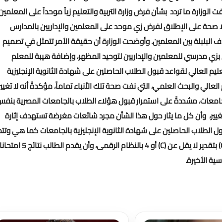
ت الوزارة ما تردد بشأن فرض وزارة التربية والتعليم زياً موحداً على المعلمين
 الزي، مُؤكدًة أنه لا صحة على الإطلاق لفرض زي موحد على المعلمين والإداريين بالمدارس
 البلبلة بين المعلمين.
وأوضحت الوزارة أن حقيقة الأمر تتمثل في تصميم
بزي مدرسي للمعلمين والإداريين لتوحيد المظهر، وإضافة هيبة للمعلم
تعليم العالي لقواعد قبول الطلاب الحاصلين على شهادة الثانوية الإنجليزية
عالي والبحث العلمي، التي نفت صحة تلك الأنباء تماماً، مؤكدةً أنه لا تغيير
لجامعات، مشددةً على استمرار قبول هؤلاء الطلاب بالجامعات المصرية بنف
يير، وأن كل ما يثار حول هذا الشأن مجرد شائعات مغرضة تستهدف إثارة
ول الطلاب الحاصلين على شهادة الثانوية الإنجليزية بالجامعات كما هي وتت
في أن يكون الطالب ناجحاً في 8 مواد في المستوى العادي (O.Level) بتقدير لا يقل عن (C) أو 4 بالنظام الرقمى، وأ
سية الأخيرة.
تحميل المزيد