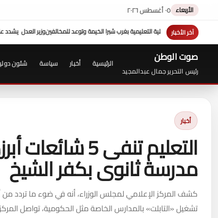
الأربعاء
٠٥ أغسطس ٢٠٢٦
زير العدل يشدد علي الالتزام بالكتاب الدوري ...وجولة تفقدية مفاجئة " للشريف" بمحكمة
آخر الأخبار
صوت الوطن
الرئيسية
أخبار
سياسة
شئون دولي
رئيس التحرير جمال عبدالمجيد
أخبار
التعليم تنفى 5 ش
مدرسة ثانوى بكفر الشيخ
كشف المركز الإعلامي لمجلس الوزراء، أنه في ضوء ما تردد من أنب
تشغيل «التابلت» بالمدارس الخاصة مثل الحكومية، تواصل المركز مع 