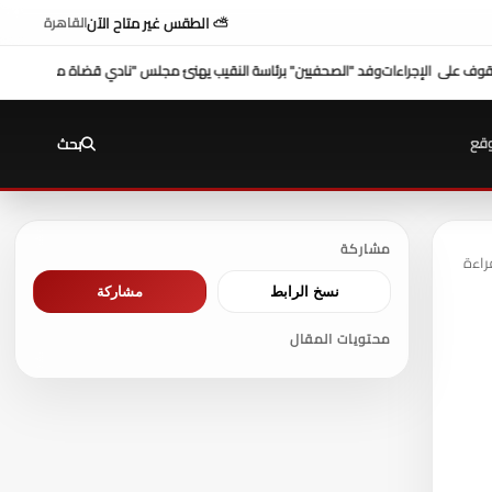
⛅ الطقس غير متاح الآن
القاهرة
قضاة مصر"
شكري عازر منسق لجنة الدفاع عن أموال التأمينات: بطرس غالي بيلعب بالبيضة و
قع
بحث
مشاركة
نسخ الرابط
مشاركة
محتويات المقال