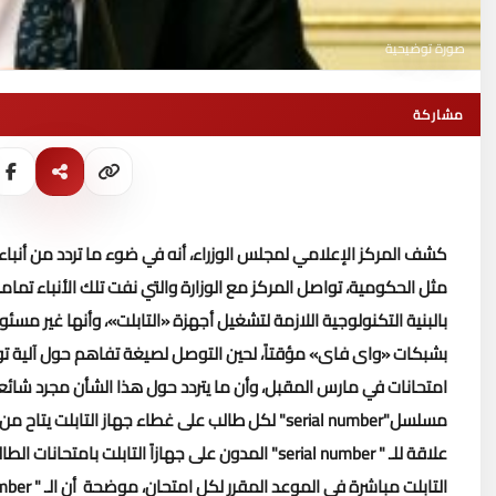
صورة توضيحية
مشاركة
كشف المركز الإعلامي لمجلس الوزراء، أنه في ضوء ما تردد من أنباء 
مثل الحكومية، تواصل المركز مع الوزارة والتي نفت تلك الأنباء تماماً
بالبنية التكنولوجية اللازمة لتشغيل أجهزة «التابلت»، وأنها غير مس
بشبكات «واى فاى» مؤقتاً، لحين التوصل لصيغة تفاهم حول آلية توصي
امتحانات في مارس المقبل، وأن ما يتردد حول هذا الشأن مجرد شائع
مسلسل"serial number" لكل طالب على غطاء جهاز التاب
علاقة للـ " serial number" المدون على جهازاً التا