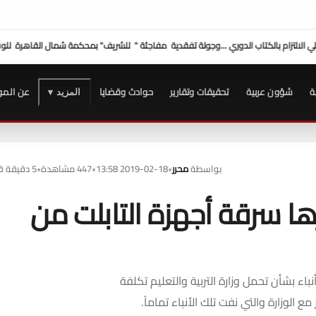
 شمال القاهرة للوقوف على الإجراءات
وفد "الصحفيين" برئاسة النقيب يهنئ مجلس "نادي 
ة
شؤون عربية
تحقيقات وتقارير
حوادث وقضايا
عن المو
المزيد ▾
بواسطة
محرر
•
2019-02-18 13:58
•
447 مشاهدة
•
5 دقيقة قراءة
ائعات أبرزها سرقة أجهزة التابلت من
اء بشأن تحمل وزارة التربية والتعليم تكلفة
الوزارة والتي نفت تلك الأنباء تماماً.