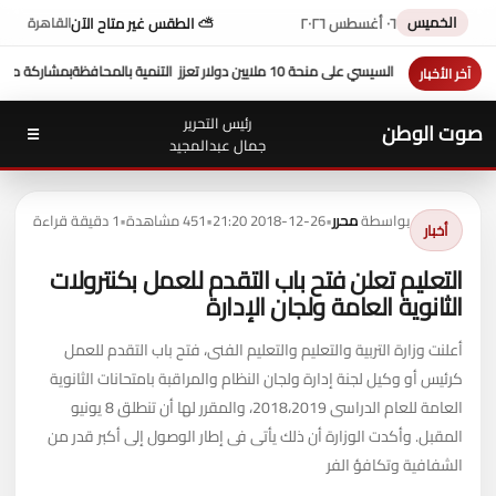
الخميس
٠٦ أغسطس ٢٠٢٦
⛅ الطقس غير متاح الآن
القاهرة
بمشاركة محافظ سوهاج في أداء صلاة الجمعة ....وكيل وزارة الأوقاف يخطب عن
آخر الأخبار
رئيس التحرير
صوت الوطن
☰
جمال عبدالمجيد
بواسطة
محرر
•
2018-12-26 21:20
•
451 مشاهدة
•
1 دقيقة قراءة
أخبار
التعليم تعلن فتح باب التقدم للعمل بكنترولات
الثانوية العامة ولجان الإدارة
أعلنت وزارة التربية والتعليم والتعليم الفنى، فتح باب التقدم للعمل
كرئيس أو وكيل لجنة إدارة ولجان النظام والمراقبة بامتحانات الثانوية
العامة للعام الدراسى 2018،2019، والمقرر لها أن تنطلق 8 يونيو
المقبل. وأكدت الوزارة أن ذلك يأتى فى إطار الوصول إلى أكبر قدر من
الشفافية وتكافؤ الفر