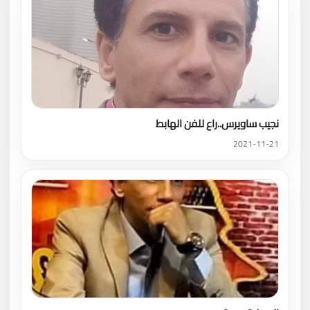
نجيب ساويرس..راع للفن الهابط
2021-11-21