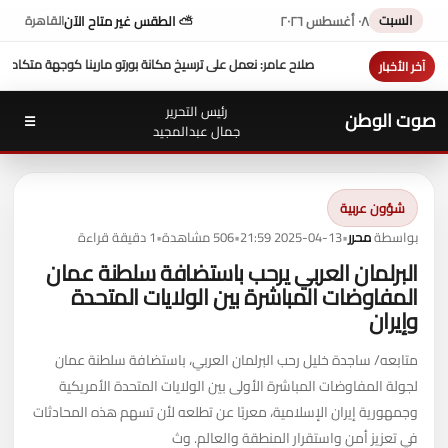
السبت
٠٨ أغسطس ٢٠٢٦
⛅ الطقس غير متاح الآن
القاهرة
 مكانة بورتو مارينا كوجهة متكاملة لسياحة اليخوت في مصر
عزاء واجب ..
للتيسير علي المواط
آخر الأخبار
رئيس التحرير
صوت الوطن
☰
جمال عبدالمجيد
شؤون عربية
بواسطة
محرر
•
2025-04-13 21:59
•
506 مشاهدة
•
1 دقيقة قراءة
البرلمان العربي يرحب باستضافة سلطنة عمان
المفاوضات المباشرة بين الولايات المتحدة
وإيران
متابعه/ ساجدة خليل رحب البرلمان العربي، باستضافة سلطنة عمان
لجولة المفاوضات المباشرة الأولى بين الولايات المتحدة الأمريكية
وجمهورية إيران الإسلامية، معربًا عن تطلعه لأن تسهم هذه المحادثات
في تعزيز أمن واستقرار المنطقة والعالم. وث