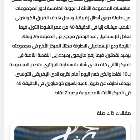
منافسات المجموعة الثالثة لـ الجولة الخامسة لدور المجموعات
من بطولة دورى أبطال إفريقيا.
وسجل هدف الفريق الكونغولى
اللاعب ميشاك إليا فى الدقيقة 40 من عمر الشوط الأول، فيما
تعادل للإسماعيلى عبد الرحمن مجدى فى الدقيقة 55.
وبتلك
النتيجة ودع الإسماعيلى البطولة محتلاً المركز الأخير فى مجموعته
برصيد نقطتين، فيما رفع مازيمبى رصيده إلى النقطة الثامنة فى
المركز الثانى خلف نادى شباب قسنطينة الجزائرى متصدر المجموعة
بـ 10 نقاط والذى خسر اليوم أمام نظيره نادى الإفريقى التونسى
بهدف نظيف عن طريق لاعبه باسيرو كومباوري في الدقيقة 45،
فى المركز الثالث بالمجموعة برصيد 7 نقاط.
مقالات ذات صلة
تحميل المزيد