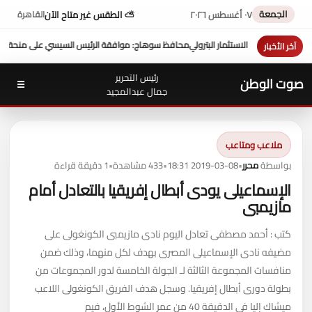
الجمعة
٠٧ أغسطس ٢٠٢٦
⛅ الطقس غير متاح الآن
القاهرة
حة 10 ملايين دولار تعزز التنمية بالمحافظة
بمشاركة محافظ سوهاج ف
آخر الأخبار
رئيس التحرير
صوت الوطن
☰
جمال عبدالمجيد
ملاعب ومتاعب
بواسطة
محرر
•
2019-03-08 18:31
•
433 مشاهدة
•
1 دقيقة قراءة
الإسماعيلى يودى أبطال إفريقيا بالتعادل أمام
مازيمبى
كتب : أحمد مصطفى تعادل اليوم نادى مازيمبى الكونغولى على
مضيفه نادى الإسماعيلى المصرى بهدف لكل منهما، وذلك ضمن
منافسات المجموعة الثالثة لـ الجولة الخامسة لدور المجموعات من
بطولة دورى أبطال إفريقيا. وسجل هدف الفريق الكونغولى اللاعب
ميشاك إليا فى الدقيقة 40 من عمر الشوط الأول، فيم