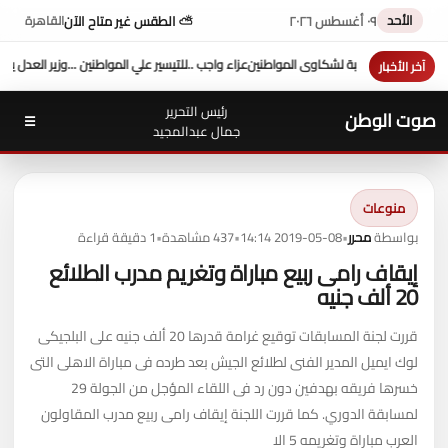
الأحد
٠٩ أغسطس ٢٠٢٦
⛅ الطقس غير متاح الآن
القاهرة
ء واجب ..
للتيسير علي المواطنين ...وزير العدل يفتتح محكمة بورفؤاد الجزئية
د. طه محمد أبو ا
آخر الأخبار
رئيس التحرير
صوت الوطن
☰
جمال عبدالمجيد
منوعات
بواسطة
محرر
•
2019-05-08 14:14
•
437 مشاهدة
•
1 دقيقة قراءة
إيقاف رامى ربيع مباراة وتغريم مدرب الطلائع
20 ألف جنيه
قررت لجنة المسابقات توقيع غرامة قدرها 20 ألف جنيه على البلجيكى
لوك ايميل المدير الفنى لطلائع الجيش بعد طرده فى مباراة الاهلى التى
خسرها فريقه بهدفين دون رد فى اللقاء المؤجل من الجولة 29
لمسابقة الدوري. كما قررت اللجنة إيقاف رامى ربيع مدرب المقاولون
العرب مباراة وتغريمه 5 الا