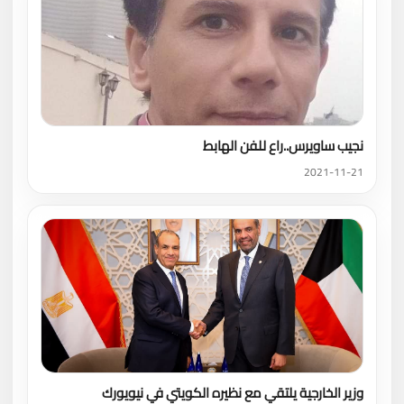
نجيب ساويرس..راع للفن الهابط
2021-11-21
وزير الخارجية يلتقي مع نظيره الكويتي في نيويورك