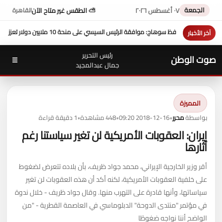
الجمعة
٠٧ أغسطس ٢٠٢٦
⛅ الطقس غير متاح الآن
القاهرة
ة 10 ملايين دولار تعزز التنمية بالمحافظة
بمشاركة محافظ سوهاج في
آخر الأخبار
رئيس التحرير
صوت الوطن
☰
جمال عبدالمجيد
المميزة
بواسطة
محرر
•
2018-12-16 09:20
•
448 مشاهدة
•
1 دقيقة قراءة
إيران: العقوبات الأمريكية لن تغير سياستنا رغم
آثارها
أقر وزير الخارجية الإيراني، محمد جواد ظريف، بأن بلاده تتعرض لضغوط
على خلفية العقوبات الأمريكية، لكنه أكد أن هذه العقوبات لن تغير
سياساتها، وأنها قادرة على التهرب منها. وقال جواد ظريف - خلال ندوة
في مؤتمر "منتدى الدوحة" الدبلوماسي في العاصمة القطرية - "من
الواضح أننا نواجه ضغوطًا