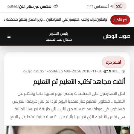
الأحد
٠٩ أغسطس ٢٠٢٦
⛅ الطقس غير متاح الآن
القاهرة
 ...وزير العدل يفتتح محكمة بورفؤاد الجزئية
د. طه محمد أبو الشيخ يكتب : أداء وزارة العدل
ا
آخر الأخبار
رئيس التحرير
صوت الوطن
☰
جمال عبدالمجيد
أقلام حرّة
بواسطة
محرر
•
2018-11-28 20:56
•
498 مشاهدة
•
1 دقيقة قراءة
ألفت مجاهد تكتب: التعليم ثم التعليم
لكل المعترضين على الإصلاحات بمصر اليوم ننحيها جانبا ونتكلم عن
التعليم .. فتطوير التعليم صار متحدياً اليوم فإذا لم نُغيّر طريقة التدريس
فسنكون في ورطة بعد ٣٠ سنه من الآن... لأن طريقة تدريسنا الحالية
هي نفس الأشياء التي ندرسها بآلية من ٢٠٠ سنة مبنية فقط على المع