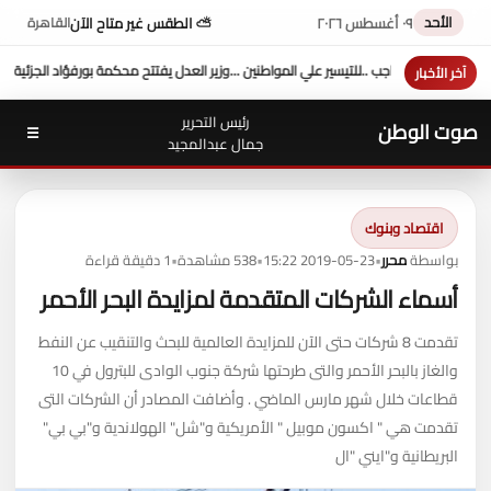
الأحد
٠٩ أغسطس ٢٠٢٦
⛅ الطقس غير متاح الآن
القاهرة
نين ...وزير العدل يفتتح محكمة بورفؤاد الجزئية
د. طه محمد أبو الشيخ يكتب : أداء وزارة الع
آخر الأخبار
رئيس التحرير
صوت الوطن
☰
جمال عبدالمجيد
اقتصاد وبنوك
بواسطة
محرر
•
2019-05-23 15:22
•
538 مشاهدة
•
1 دقيقة قراءة
أسماء الشركات المتقدمة لمزايدة البحر الأحمر
تقدمت 8 شركات حتى الآن للمزايدة العالمية للبحث والتنقيب عن النفط
والغاز بالبحر الأحمر والتى طرحتها شركة جنوب الوادى للبترول في 10
قطاعات خلال شهر مارس الماضي . وأضافت المصادر أن الشركات التى
تقدمت هي " اكسون موبيل " الأمريكية و"شل" الهولاندية و"بي بي"
البريطانية و"ايني "ال