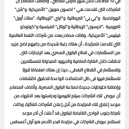
في 10 قطاعات خلال شهر مارس الماضي .
وأضافت المصادر أن
الشركات التى تقدمت هي " اكسون موبيل " الأمريكية و"شل"
الهولاندية و"بي بي" البريطانية و"ايني "الإيطالية ، "ستات أويل"
النرويجية ،"اديسون" الإيطالية و"توتال" الفرنسية و"كونوكو
فيليبس" الأمريكية .
وقالت مصادر بعدد من شركات النفط العالمية
التي تقدمت للمزايدة ، أن هناك رغبة شديدة من جانبهم لضخ مزيد
من الاستثمارات في قطاع البترول المصري بعد الإنجازات التى
تحققت خلال الفترة الماضية والجهود المبذولة للمستثمرين
وللاستثمار في القطاع النفطى ، حيث إن هناك اهتمامًا قويًا
للاستثمار فيها فى ظل الاحتمالات الواعدة لتحقيق اكتشافات
وإضافة احتياطيات جديدة لصناعة البترول المصرية.
وأضاف المصادر،
أن عروض تلك الشركات سيتم تقييمها ودراستها بعد الانتهاء من
موعد إغلاق تلك المزايدة من أجل إعلان الشركات الفائزة.
وكانت
شركة جنوب الوادى القابضة للبترول قد أعلنت أن آخر موعد
لاستلام عروض الشركات في مزايدة البحر الأحمر هو أول أغسطس