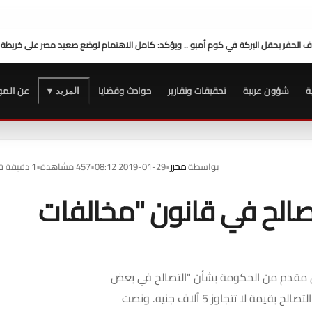
محافظ سوهاج: موافقة الرئيس السيسي على منحة 10 ملايين دولار تعزز التنمية 
ة
شؤون عربية
تحقيقات وتقارير
حوادث وقضايا
عن المو
المزيد ▾
بواسطة
محرر
•
2019-01-29 08:12
•
457 مشاهدة
•
1 دقيقة قراءة
صالح في قانون "مخالفات
ن مقدم من الحكومة بشأن "التصالح في بعض
مخالفات البناء"، والتي حددت قيمة رسوم الفحص الخاصة بطلب التصالح بقيمة لا تتجاوز 5 آلاف جنيه. ونصت