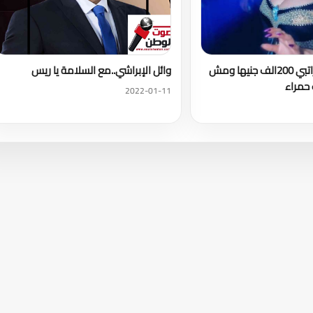
الراقصة موكا :راتبي 200الف جنيها ومش
وائل الإبراشي..مع السلامة يا ريس
حمراء
2022-01-11