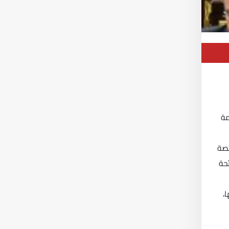
مة
تصة
لائحة
،