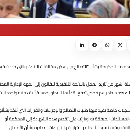
دم من الحكومة بشأن "التصالح في بعض مخالفات البناء"، والتي حددت قي
تة أشهر من تاريخ العمل باللائحة التنفيذية للقانون إلى الجهة الإدارية المخ
أحكام قانون البناء الصادر بالقانون رقم 119 لسنة 2008، وذلك بعد سداد رسم فحص يُدفَع نقداً بما لا يجاوز خمسة آلاف جنيه وتحدد ال
ات خاصة تقيد فيها طلبات التصالح والإجراءات والقرارات التي تُتَخَذ بشأنها
والمستندات المرفقة به، ويترتب على تقديم هذه الشهادة إلى المحكمة أو
ة ووقف تنفيذ الأحكام والقرارات والإجراءات الصادرة بشأن الأعمال