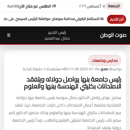
الجمعة
٠٧ أغسطس ٢٠٢٦
⛅ الطقس غير متاح الآن
القاهرة
لسيسي على منحة 10 ملايين دولار تعزز التنمية بالمحافظة
بمشاركة محافظ س
آخر الأخبار
رئيس التحرير
صوت الوطن
☰
جمال عبدالمجيد
مدارس وجامعات
بواسطة
محرر
•
2023-01-04 11:28
•
483 مشاهدة
•
1 دقيقة قراءة
رئيس جامعة بنها يواصل جولاته ويتفقد
الامتحانات بكليتي الهندسة ببنها والعلوم
سامح عوض واصل الدكتور جمال سوسه رئيس جامعة بنها جولاته
التفقدية لمتابعة أعمال الامتحانات داخل كليات الجامعة، حيث تفقد
سير الامتحانات بكليتي الهندسة ببنها والعلوم وذلك بحضور الدكتور تامر
سمير نائب رئيس الجامعة لشئون التعليم والطلاب. وبدأ رئيس الجامعة
جولته بتفقد الامتحانا