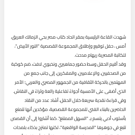
شهدت القاعة الرئيسية بمقر اتحاد كتاب مصر بحي الزمالك العريق،
أمس ، حفل توقيع وإطلاق المجموعة القصصية "النور الأبيض"،
للكاتبة المصرية ريهام مدحت.
وقد أقيم الحفل وسط حضور جماهيري ونخبوي لافت، ضم كوكبة
من الصحفيين، والإعلاميين، والمفكرين، إلى جانب جمع من
المهتمين بالحركة الثقافية من الجمهور المصري والعربي؛ الأمر
الذي أضفى على الأمسية أجواءً تفاعلية رائعة وثراءً في النقاش.
وفي قراءة نقدية سريعة خلال الحفل، أشاد عدد من النقاد
الحاضرين بالبناء الفني للمجموعة القصصية، مؤكدين أنها تتمتع
بأسلوب أدبي يتسم بـ "السهل الممتنع". كما أشاروا إلى أن القصص
تتبع في جوهرها "المدرسة الواقعية"، لكنها تمتزج بذكاء بلمحات