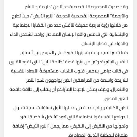
وقد صدرت المجموعة القصصية حديثا عن “دار مفرد للنشر
والترجمة” المجموعة القصصية الجديدة “النور الأبيض”، حيث تطرح
من خلالها رؤية سردية عميقة تناقش عدد من القضايا الاجتماعية
والإنسانية التي تلامس واقع الإنسان المعاصر، وراحت تشخص الداء
والدواء في قضايا الإنسان.
كما تتميز المجموعة بقدرتها الكبيرة على الغوص في أعماق
النفس البشرية؛ وتبرز من بينها قصة “ظلمة الليل” التي تقود القارئ
في قالب درامي يلامس قلوب الشباب، مستعرضةً الأبعاد النفسية
لشريحة واسعة من المراهقين الذين يواجهون شبح التنمر
والانعزال، وكيف يمكن للإحباط المتراكم أن ينقلب إلى طاقة دافعة
لتغيير المصير.
تطرح الكاتبة ريهام مدحت في عملها الأول تساؤلات عميقة حول
الدوافع النفسية والاجتماعية التي تعيد تشكيل شخصية الفرد
وتحولها من النقيض إلى النقيض، مما يجعل “النور الأبيض” إضافة
متميزة للمكتبة الأدبية المعاصرة.