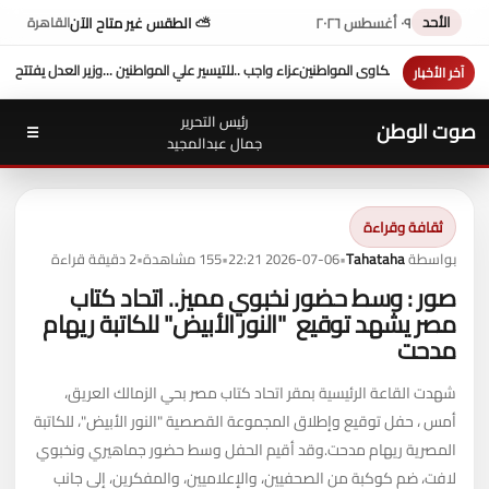
الأحد
٠٩ أغسطس ٢٠٢٦
⛅ الطقس غير متاح الآن
القاهرة
واطنين ...وزير العدل يفتتح محكمة بورفؤاد الجزئية
د. طه محمد أبو الشيخ يكتب : أداء وزارة 
آخر الأخبار
رئيس التحرير
صوت الوطن
☰
جمال عبدالمجيد
ثقافة وقراءة
بواسطة
Tahataha
•
2026-07-06 22:21
•
155 مشاهدة
•
2 دقيقة قراءة
صور : وسط حضور نخبوي مميز.. اتحاد كتاب
مصر يشهد توقيع "النور الأبيض" للكاتبة ريهام
مدحت
شهدت القاعة الرئيسية بمقر اتحاد كتاب مصر بحي الزمالك العريق،
أمس ، حفل توقيع وإطلاق المجموعة القصصية "النور الأبيض"، للكاتبة
المصرية ريهام مدحت.وقد أقيم الحفل وسط حضور جماهيري ونخبوي
لافت، ضم كوكبة من الصحفيين، والإعلاميين، والمفكرين، إلى جانب