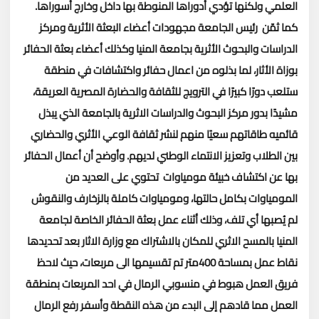
العلمي ولكنها تؤدي أدوراها المنوطة بها داخل وخارج أسوراها.
كما ثمّن رئيس الجامعة مجهودات أعضاء البعثة الأثرية ومركز
الدراسات والبحوث الأثرية بجامعة المنيا وكذلك أعضاء بعثة الحفائر
بوزاة الأثار، لما بذلوه من اعمال حفائر واكتشافات في منطقة
ستلعب دورًا كبيرًا في الترويج للثقافة والحضارة المصرية العريقة،
مشيدًا بدور مركز البحوث والدراسات الاثرية بالجامعة الذي يبذل
قائميه طاقاتهم سعيًا منهم لنشر ثقافة الوعي الأثري والحضاري
بين الطلاب وتعزيز الانتماء الوطني لديهم.
وأوضح أن أعمال الحفائر
بها عن اكتشاف خبيئة مومياوات تحتوي على العديد من
المومياوات بكامل حالتها، ومومياوات كاملة بالزخارف والنقوش
لم يُصبها أي تلف، وذلك أثناء عمل بعثة الحفائر الخاصة لجامعة
المنيا بالمسح الاثري للمكان بالاشتراك مع وزارة الاثار بعد تحديدها
نقاط عمل بمساحة 400متر تم تقسيمها الى مربعات، حيث لاحظ
فريق العمل هبوط في منسوبي الرمال في احد المربعات بمنطقة
العمل مما قادهم إلى البدء من هذه النقطة وأسفر رفع الرمال