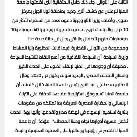
الثالث على التوالى، جاء ذلك خلال الاحتفالية التى نظمتها جامعة
المنيا للإعلان عن كشف أثرى جديد بمنطقة تونا الجبل بمركز
ملوى.
وأضاف وزير الآثار: وجهنا دعوة لعدد من السفراء لأكثر من
10 دول، والجبانه تحتوى مجموعة حجرية يوجد بها 40 مومياء و10
مومياوات منهم لأطفال والباقى رجال فى حالة جيدة جدا
ومجموعة من الأوانى الفخارية.
فيما قالت الدكتورة رانيا المشاط
وزيرة السياحة، أن السياحة الثقافية من أهم النقاط لتنشيط السياحة
، مضيفة أن وجودها فى المنيا لإلقاء الضوء على الحدث الكبير
وافتتاح المتحف المصرى الجديد سوف يكون فى 2020.
وقال
الدكتور مصطفى عبد النبى رئيس جامعة المنيا، خلال كلمته ، أن
جامعة المنيا تسير وفق استرتيجية مفادها الحفاظ على التراث
الإنساني والحضارة المصرية العريقة بما تمتلكه من مقومات
بشرية تستطيع الإسهام في نهضة مصر وتقدمها وأنها بهذا الحدث
تُكمل مسيرة أدوارها تجاه وطننا المعطاء" ، مؤكدًا أن جامعة
المنيا لا تقتصر في رؤيتها ورسالتها على العملية التعليمية والبحث