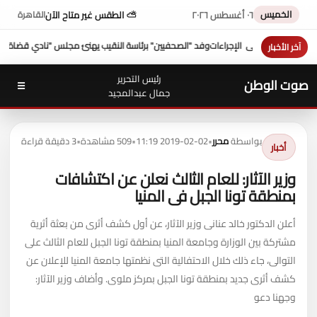
الخميس
٠٦ أغسطس ٢٠٢٦
⛅ الطقس غير متاح الآن
القاهرة
يهنئ مجلس "نادي قضاة مصر"
شكري عازر منسق لجنة الدفاع عن أموال التأمينات: بطرس غال
آخر الأخبار
رئيس التحرير
صوت الوطن
☰
جمال عبدالمجيد
بواسطة
محرر
•
2019-02-02 11:19
•
509 مشاهدة
•
3 دقيقة قراءة
أخبار
وزير الآثار: للعام الثالث نعلن عن اكتشافات
بمنطقة تونا الجبل فى المنيا
أعلن الدكتور خالد عنانى وزير الآثار، عن أول كشف أثرى من بعثة أثرية
مشتركة بين الوزارة وجامعة المنيا بمنطقة تونا الجبل للعام الثالث على
التوالى، جاء ذلك خلال الاحتفالية التى نظمتها جامعة المنيا للإعلان عن
كشف أثرى جديد بمنطقة تونا الجبل بمركز ملوى. وأضاف وزير الآثار:
وجهنا دعو