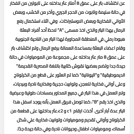
عن اكتشاف بئر على عمق 8 أمتار عثر بداخله على تابوتين من الفخار
في حالة سليمة وتابوت من الحجر الجيري وآخر من الخشب، وبعض
الأواني الفخارية وبعض الاوستبراكات، وفي اثناء استكمال رفع
الرمال بهذا البئر والذي اخذ مسمى "A" لاحظ أحد أفراد البعثة
هبوط رملي في المنطقة المجاورة لهذا البئر من الناحية الجنوبية
وقام اعضاء البعثة بمساعدة العمالة برفع الرمال وتم اكتشاف بئر
على عمق 8 متر عثر بداخله على مجموعة من المومياوات في حالة
جيدة جدا وتضم بعضها نقوش كتابية باللغة المصرية القديمة"
الديموطيقية" و"اليونانية" كما تم العثور على قطع من الكرتوناج
وعلى آواني فخارية للعجن، وتوابيت حجرية وفخارية نادرة وبرديات،
وتم العمل في هذا البئر في جميع المحاور بمساحات طولية وعرضية
والذي اخذ رقم "B"، كما توصل فريق العمل بأنه يوجد اسفل هذا
البئر عدة آبار آخرى أخذت ارقام c1 و c2،عثر بداخلها على قطعة من
الكرتوناج وآواني تقديم ومومياوات وتوابيت فخارية علي شكل
أسماك، ومومياوات اطفال وحيوانات نادرة وفي حالة جيدة جدًا.